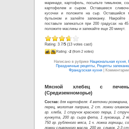
маринаде, картофель, посыпьте тимьяном, со
картофелем и сыром. Оставшееся сливоч
кусочки и положите на сыр. Оставшийся 
бульоном и залейте запеканку. Накройте
поставьте запекаться при 200 градусах на 4
положите маслины и запекайте еще 20 минут.
Rating: 3.7/
5
(13 votes cast)
Rating:
-2
(from 2 votes)
Написано в рубрике
Национальная кухня
,
Праздничные рецепты
,
Рецепты запеканк
Французская кухня
|
Комментарии
Мясной хлебец с печены
(Средиземноморье)
Состав:
для картофеля: 4 веточки розмарина, 
перец, молотая паприка, 2 ст. ложки оливков
гр. хлеба, 1 стручок красного перца, 1 струч
кунжута, 200 гр. сыра фета, 1 луковица, 2 я
750 гр. рубленого мяса, 1 ч. ложка горчицы, со
ложки сливочного масла, 200 гр. сливок, 2-3 ст