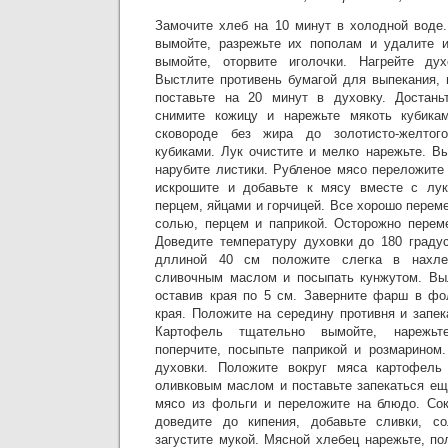
Замочите хлеб на 10 минут в холодной воде.
вымойте, разрежьте их пополам и удалите и
вымойте, оторвите иголочки. Нагрейте ду
Выстлите противень бумагой для выпекания, 
поставьте на 20 минут в духовку. Достаньт
снимите кожицу и нарежьте мякоть кубика
сковороде без жира до золотисто-желтог
кубиками. Лук очистите и мелко нарежьте. В
нарубите листики. Рубленое мясо переложите
искрошите и добавьте к мясу вместе с лук
перцем, яйцами и горчицей. Все хорошо пере
солью, перцем и паприкой. Осторожно перем
Доведите температуру духовки до 180 граду
дллиной 40 см положите слегка в нахле
сливочным маслом и посыпать кунжутом. Вы
оставив края по 5 см. Заверните фарш в фо
края. Положите на середину противня и запек
Картофель тщательно вымойте, нарежьте
поперчите, посыпьте паприкой и розмарином.
духовки. Положите вокруг мяса картофель
оливковым маслом и поставьте запекаться ещ
мясо из фольги и переложите на блюдо. Сок
доведите до кипения, добавьте сливки, с
загустите мукой. Мясной хлебец нарежьте, п