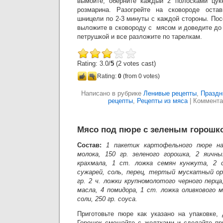
вымойте, оберните каждый 2 полосками цукк
розмарина. Разогрейте на сковороде оста
шницели по 2-3 минуты с каждой стороны. Пос
выложите в сковороду с мясом и доведите до
петрушкой и все разложите по тарелкам.
Rating: 3.0/
5
(2 votes cast)
Rating:
0
(from 0 votes)
Написано в рубрике
Ленивые рецепты
,
Праздн
рецепты
,
Рецепты из мяса
|
Коммента
Мясо под пюре с зеленым горошк
Состав:
1 пакетик картофельного пюре на
молока, 150 гр. зеленого горошка, 2 яичн
крахмала, 1 ст. ложка семян кунжута, 2 
сужарей, соль, перец, тертый мускатный ор
гр. 2 ч. ложки крупномолотого черного перц
масла, 4 помидора, 1 ст. ложка оливкового м
соли, 250 гр. соуса.
Приготовьте пюре как указано на упаковке, 
Горошек смешайте с желтками и сделайте пр