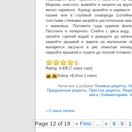
Морковь очистите, вымойте и натрите на крупн
мелко нарежьте. Курицу вымойте и нарежьте
казане или в глубокой сковороде (сотейн
толстыми стенками нагрейте растительное мас
с морковью. Положите туда куриное филе
Посолите и поперчите. Слейте с риса воду, 
залейте горячей водой и доведите до кипени
закройте крышкой и варите на маленьком ог
выпарится засуньте в рис помытые нечище
накройте крышкой и тушите до полной готовнос
Rating: 4.4/
5
(7 votes cast)
Rating:
+2
(from 2 votes)
Написано в рубрике
Ленивые рецепты
,
Н
Праздничные рецепты
,
Простые рецепты
,
Реце
мяса
|
Комментариев: 4
« Старые записи
Page 12 of 18
« First
...
«
8
9
1