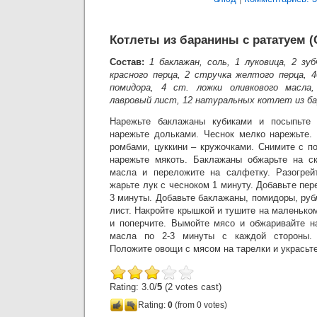
Котлеты из баранины с рататуем 
Состав:
1 баклажан, соль, 1 луковица, 2 зу
красного перца, 2 стручка желтого перца, 4
помидора, 4 ст. ложки оливкового масла,
лавровый лист, 12 натуральных котлет из бар
Нарежьте баклажаны кубиками и посыпьте 
нарежьте дольками. Чеснок мелко нарежьте.
ромбами, цуккини – кружочками. Снимите с п
нарежьте мякоть. Баклажаны обжарьте на ск
масла и переложите на салфетку. Разогрей
жарьте лук с чесноком 1 минуту. Добавьте пер
3 минуты. Добавьте баклажаны, помидоры, ру
лист. Накройте крышкой и тушите на маленьком
и поперчите. Вымойте мясо и обжаривайте на
масла по 2-3 минуты с каждой стороны. 
Положите овощи с мясом на тарелки и украсьт
Rating: 3.0/
5
(2 votes cast)
Rating:
0
(from 0 votes)