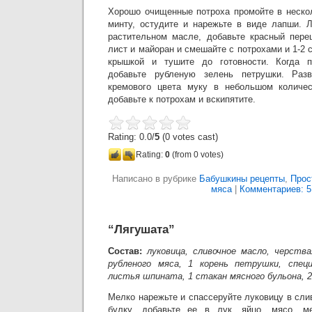
Хорошо очищенные потроха промойте в нескол
минту, остудите и нарежьте в виде лапши. Л
растительном масле, добавьте красный перец
лист и майоран и смешайте с потрохами и 1-2 
крышкой и тушите до готовности. Когда п
добавьте рубленую зелень петрушки. Раз
кремового цвета муку в небольшом количе
добавьте к потрохам и вскипятите.
Rating: 0.0/
5
(0 votes cast)
Rating:
0
(from 0 votes)
Написано в рубрике
Бабушкины рецепты
,
Прос
мяса
|
Комментариев: 5
“Лягушата”
Состав:
луковица, сливочное масло, черства
рубленого мяса, 1 корень петрушки, специи
листья шпината, 1 стакан мясного бульона, 
Мелко нарежьте и спассеруйте луковицу в сл
булку, добавьте ее в лук, яйцо, мясо, м