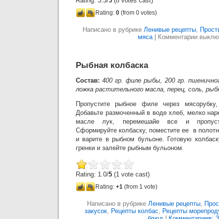
Rating: 3.3/
5
(8 votes cast)
Rating:
0
(from 0 votes)
Написано в рубрике
Ленивые рецепты
,
Прост
мяса
|
Комментарии выкл
Рыбная колбаска
Состав:
400 гр. филе рыбы, 200 гр. пшеничног
ложка растительного масла, перец, соль, рыб
Пропустите рыбное филе через мясорубку,
Добавьте размоченный в воде хлеб, мелко на
масле лук, перемешайе все и пропуст
Сформируйте колбаску, поместите ее в полот
и варите в рыбном бульоне. Готовую колбаск
гренки и залейте рыбным бульоном.
Rating: 1.0/
5
(1 vote cast)
Rating:
+1
(from 1 vote)
Написано в рубрике
Ленивые рецепты
,
Прос
закусок
,
Рецепты колбас
,
Рецепты морепрод
блюд
|
Комментариев: 3