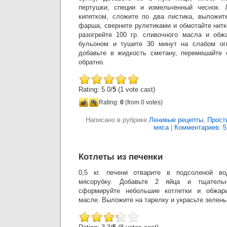
пертушки, специи и измельченный чеснок. 
кипятком, сложите по два листика, выложит
фарша, сверните рулетиками и обмотайте нит
разогрейте 100 гр. сливочного масла и обжа
бульоном и тушите 30 минут на слабом огн
добавьте в жидкость сметану, перемешайте 
обратно.
Rating: 5.0/
5
(1 vote cast)
Rating:
0
(from 0 votes)
Написано в рубрике
Ленивые рецепты
,
Прост
мяса
|
Комментариев: 5
Котлеты из печенки
0,5 кг. печени отварите в подсоленой во
мясорубку. Добавьте 2 яйца и тщатель
сформируйте небольшие котлетки и обжари
масле. Выложите на тарелку и украсьте зелень