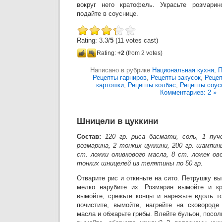
вокруг него кратофель. Украсьте розмари
подайте в соуснице.
Rating: 3.3/
5
(11 votes cast)
Rating:
+2
(from 2 votes)
Написано в рубрике
Национальная кухня
,
П
Рецепты гарниров
,
Рецепты закусок
,
Рецеп
картошки
,
Рецепты колбас
,
Рецепты соус
Комментариев: 2 »
Шницели в цуккини
Состав:
120 гр. риса басмати, соль, 1 пуч
розмарина, 2 тонких цуккини, 200 гр. шампинь
ст. ложки оливкового масла, 8 ст. ложек ов
тонких шницелей из телятины по 50 гр.
Отварите рис и откиньте на сито. Петрушку вы
мелко нарубите их. Розмарин вымойте и кр
вымойте, срежьте концы и нарежьте вдоль т
почистите, вымойте, нагрейте на сковороде
масла и обжарьте грибы. Влейте бульон, посол