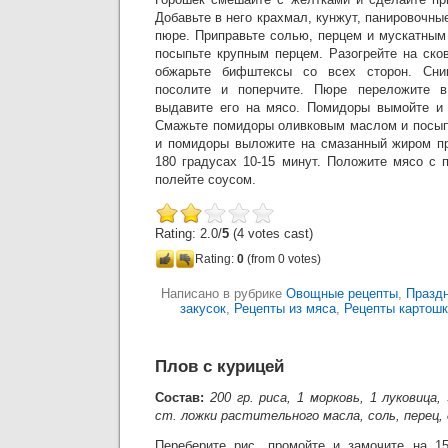
Добавьте в него крахмал, кунжут, панировочны
пюре. Приправьте солью, перцем и мускатным
посыпьте крупным перцем. Разогрейте на ско
обжарьте бифштексы со всех сторон. Сни
посолите и поперчите. Пюре переложите в
выдавите его на мясо. Помидоры вымойте и 
Смажьте помидоры оливковым маслом и посып
и помидоры выложите на смазанный жиром пр
180 градусах 10-15 минут. Положите мясо с 
полейте соусом.
Rating: 2.0/
5
(4 votes cast)
Rating:
0
(from 0 votes)
Написано в рубрике
Овощные рецепты
,
Празд
закусок
,
Рецепты из мяса
,
Рецепты картош
Плов с курицей
Состав:
200 гр. риса, 1 морковь, 1 луковица,
ст. ложки растительного масла, соль, перец, 
Переберите рис, промойте и замочите на 15