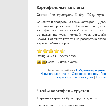
Картофельные котлеты
Состав:
1 кг. картофеля, 3 яйца, 100 гр. муки,
Очистите и протрите на терке картофель. Доба
все хорошо размешайте. Насыпьте на доску
картофельного теста. скатайте из теста толс
ее ножом на куски. Каждый кусок обваляй
ножом. Положите котлеты на разогретую сков
жарьте с обеих сторон.
Rating: 4.6/
5
(10 votes cast)
Rating:
+5
(from 7 votes)
Написано в рубрике
Бабушкины рецепты
Национальная кухня
,
Овощные рецепты
,
Про
картошки
,
Русская кухня
|
Коммен
Чтобы картофель хрустел
Жаренная картошка будет хрустеть, если:
не подливать на сковороду воду