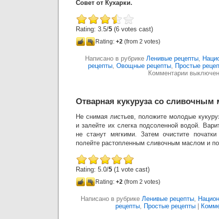
Совет от Кухарки.
Rating: 3.5/
5
(6 votes cast)
Rating:
+2
(from 2 votes)
Написано в рубрике
Ленивые рецепты
,
Наци
рецепты
,
Овощные рецепты
,
Простые реце
Комментарии выключе
Отварная кукуруза со сливочным
Не снимая листьев, положите молодые кукуру
и залейте их слегка подсоленной водой. Варит
не станут мягкими. Затем очистите початки
полейте растопленным сливочным маслом и по
Rating: 5.0/
5
(1 vote cast)
Rating:
+2
(from 2 votes)
Написано в рубрике
Ленивые рецепты
,
Национ
рецепты
,
Простые рецепты
|
Комме