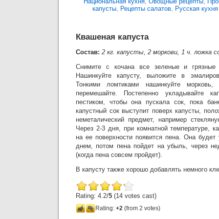
Национальная кухня
,
Овощные рецепты
,
Про
капусты
,
Рецепты салатов
,
Русская кухня
Квашеная капуста
Состав:
2 кг. капусты, 2 моркови, 1 ч. ложка с
Снимите с кочана все зеленые и грязные 
Нашинкуйте капусту, выложите в эмалиров
Тонкими ломтиками нашинкуйте морковь,
перемешайте. Постепенно укладывайте ка
пестиком, чтобы она пускала сок, пока бан
капустный сок выступит поверх капусты, пол
неметалический предмет, например стекляную
Через 2-3 дня, при комнатной температуре, ка
на ее поверхности появится пена. Она будет
днем, потом пена пойдет на убыль, через не
(когда пена совсем пройдет).
В капусту также хорошо добавлять немного кл
Rating: 4.2/
5
(14 votes cast)
Rating:
+2
(from 2 votes)