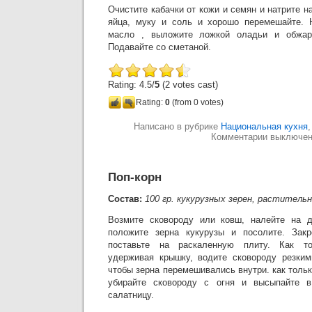
Очистите кабачки от кожи и семян и натрите н
яйца, муку и соль и хорошо перемешайте. Н
масло , выложите ложкой оладьи и обжари
Подавайте со сметаной.
Rating: 4.5/
5
(2 votes cast)
Rating:
0
(from 0 votes)
Написано в рубрике
Национальная кухня
Комментарии выключе
Поп-корн
Состав:
100 гр. кукурузных зерен, растительн
Возмите сковороду или ковш, налейте на д
положите зерна кукурузы и посолите. Зак
поставьте на раскаленную плиту. Как то
удерживая крышку, водите сковороду резким
чтобы зерна перемешивались внутри. как тольк
убирайте сковороду с огня и высыпайте в
салатницу.