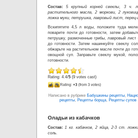
Состав:
5 крупный корней свеклы, 3 ч. л
растительного масла, 2 моркови, 2 луковиц
ложка муки, петрушка, лавровый лист, перец-
Вскипятите 4,5 л воды, положите туда мелк
поварите почти до готовности, затем добавь
петрушку, размоченные грибы, лавровый лист 
до готовности. Затем нашинкуйте свеклу сол
обжарьте на растительном масле почти до гот
овощной суп. Заправьте свеклу мукой, поло
готовности.
Rating: 4.4/
5
(9 votes cast)
Rating:
+3
(from 3 votes)
Написано в рубрике
Бабушкины рецепты
,
Нацио
рецепты
,
Рецепты борща
,
Рецепты супов
Оладьи из кабачков
Состав:
1 кг. кабачков, 2 яйца, 2-3 ст. ложк
соль.