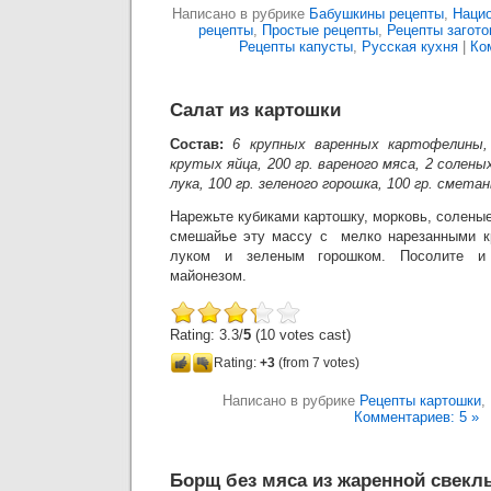
Написано в рубрике
Бабушкины рецепты
,
Нацио
рецепты
,
Простые рецепты
,
Рецепты загото
Рецепты капусты
,
Русская кухня
|
Ко
Салат из картошки
Состав:
6 крупных варенных картофелины,
крутых яйца, 200 гр. вареного мяса, 2 соленых
лука, 100 гр. зеленого горошка, 100 гр. сметан
Нарежьте кубиками картошку, морковь, соленые
смешайье эту массу с мелко нарезанными к
луком и зеленым горошком. Посолите и 
майонезом.
Rating: 3.3/
5
(10 votes cast)
Rating:
+3
(from 7 votes)
Написано в рубрике
Рецепты картошки
,
Комментариев: 5 »
Борщ без мяса из жаренной свекл