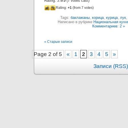
Rating: 3.9/
5
(7 votes cast)
Rating:
+1
(from 7 votes)
Tags:
баклажаны
,
корица
,
курица
,
лук
Написано в рубрике
Национальная кухн
Комментариев: 2 »
« Старые записи
Page 2 of 5
«
1
2
3
4
5
»
Записи (RSS)