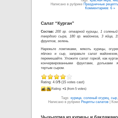
Tags:
красная икра
,
яй
Написано в рубрике
Праздничные рецепт
Комментариев: 6 »
Салат “Курган”
Состав:
200 гр. отварной курицы, 1 соленый 
твердого сыра, 180 гр. майонеза, 3 яйца, 1
фруктов, зелень.
Нарежьте ломтиками, мякоть курицы, огур
яблоко и сыр, заправьте салат майонезом
перемешайте. Уложите салат горкой, как курга
кончервированными фруктами, дольками 
тертым сыром.
Rating: 4.0/
5
(15 votes cast)
Rating:
+1
(from 5 votes)
Tags:
курица
,
соленый огурец
,
сыр
Написано в рубрике
Рецепты салатов
|
Ком
Чыхыртма из курицы и баклажано