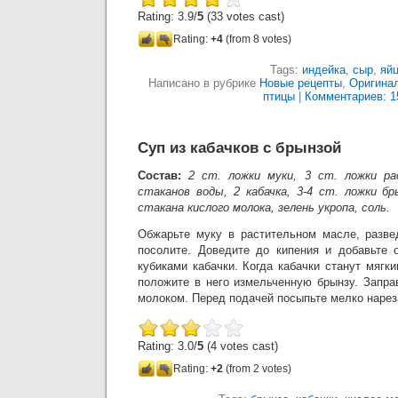
Rating: 3.9/
5
(33 votes cast)
Rating:
+4
(from 8 votes)
Tags:
индейка
,
сыр
,
яй
Написано в рубрике
Новые рецепты
,
Оригина
птицы
|
Комментариев: 1
Суп из кабачков с брынзой
Состав:
2 ст. ложки муки, 3 ст. ложки ра
стаканов воды, 2 кабачка, 3-4 ст. ложки бр
стакана кислого молока, зелень укропа, соль.
Обжарьте муку в растительном масле, разве
посолите. Доведите до кипения и добавьте 
кубиками кабачки. Когда кабачки станут мягки
положите в него измельченную брынзу. Запра
молоком. Перед подачей посыпьте мелко нарез
Rating: 3.0/
5
(4 votes cast)
Rating:
+2
(from 2 votes)