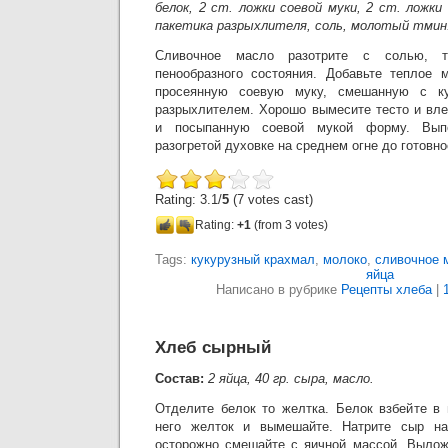
белок, 2 ст. ложки соевой муки, 2 ст. ложки 
пакетика разрыхлителя, соль, молотый тмин
Сливочное масло разотрите с солью, 
пенообразного состояния. Добавьте теплое 
просеянную соевую муку, смешанную с к
разрыхлителем. Хорошо вымесите тесто и вл
и посыпанную соевой мукой форму. Вып
разогретой духовке на среднем огне до готовно
Rating: 3.1/
5
(7 votes cast)
Rating:
+1
(from 3 votes)
Tags:
кукурузный крахмал
,
молоко
,
сливочное 
яйца
Написано в рубрике
Рецепты хлеба
|
Хлеб сырный
Состав:
2 яйца, 40 гр. сыра, масло.
Отделите белок то желтка. Белок взбейте в 
него желток и вымешайте. Натрите сыр на
осторожно смешайте с яичной массой. Вылож