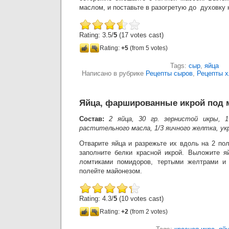
маслом, и поставьте в разогретую до духовку н
Rating: 3.5/
5
(17 votes cast)
Rating:
+5
(from 5 votes)
Tags:
сыр
,
яйца
Написано в рубрике
Рецепты сыров
,
Рецепты х
Яйца, фаршированные икрой под 
Состав:
2 яйца, 30 гр. зернистой икры, 
растительного масла, 1/3 яичного желтка, укр
Отварите яйца и разрежьте их вдоль на 2 по
заполните белки красной икрой. Выложите яй
ломтиками помидоров, тертыми желтрами и
полейте майонезом.
Rating: 4.3/
5
(10 votes cast)
Rating:
+2
(from 2 votes)