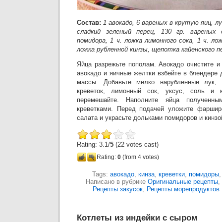
Состав:
1 авокадо, 6 вареных в крутую яиц, л
сладкий зеленый перец, 130 гр. вареных 
помидора, 1 ч. ложка лимонного сока, 1 ч. ло
ложка рубленной кинзы, щепотка кайенского пе
Яйца разрежьте пополам. Авокадо очистите и
авокадо и яичные желтки взбейте в блендере
массы. Добавьте мелко нарубленные лук, 
креветок, лимонный сок, уксус, соль и 
перемешайте. Наполните яйца полученн
креветками. Перед подачей уложите фаршир
салата и украсьте дольками помидоров и кинзо
Rating: 3.1/
5
(22 votes cast)
Rating:
0
(from 4 votes)
Tags:
авокадо
,
кинза
,
креветки
,
помидоры
Написано в рубрике
Оригинальные рецепты
,
Рецепты закусок
,
Рецепты морепродуктов
Котлеты из индейки с сыром