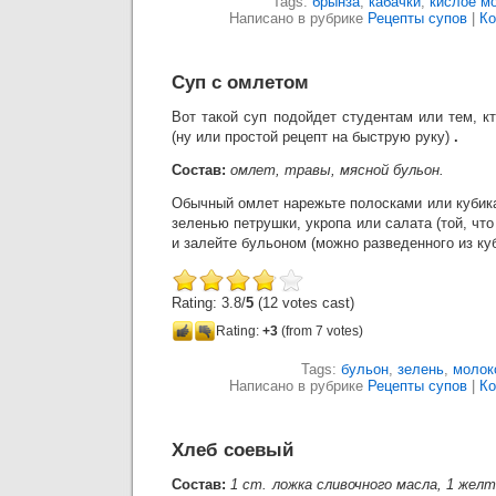
Tags:
брынза
,
кабачки
,
кислое м
Написано в рубрике
Рецепты супов
|
Ко
Суп с омлетом
Вот такой суп подойдет студентам или тем, кт
(ну или простой рецепт на быструю руку)
.
Состав:
омлет, травы, мясной бульон.
Обычный омлет нарежьте полосками или кубик
зеленью петрушки, укропа или салата (той, чт
и залейте бульоном (можно разведенного из куб
Rating: 3.8/
5
(12 votes cast)
Rating:
+3
(from 7 votes)
Tags:
бульон
,
зелень
,
молок
Написано в рубрике
Рецепты супов
|
Ко
Хлеб соевый
Состав:
1 ст. ложка сливочного масла, 1 желт