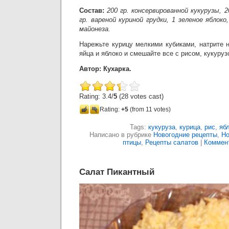
Состав:
200 гр. консервированной кукурузы, 2
гр. вареной куриной грудки, 1 зеленое яблоко
майонеза.
Нарежьте курицу мелкими кубиками, натрите 
яйца и яблоко и смешайте все с рисом, кукуруз
Автор: Кухарка.
Rating: 3.4/
5
(28 votes cast)
Rating:
+5
(from 11 votes)
Tags:
кукуруза
,
курица
,
рис
,
яб
Написано в рубрике
Новогодние рецепты
,
Но
птицы
,
Рецепты салатов
|
Коммент
Салат Пикантный