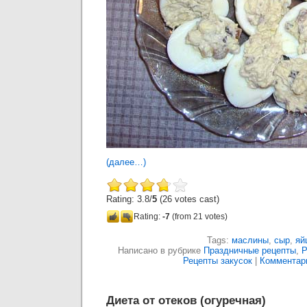
(далее…)
Rating: 3.8/
5
(26 votes cast)
Rating:
-7
(from 21 votes)
Tags:
маслины
,
сыр
,
яй
Написано в рубрике
Праздничные рецепты
,
Р
Рецепты закусок
|
Комментари
Диета от отеков (огуречная)