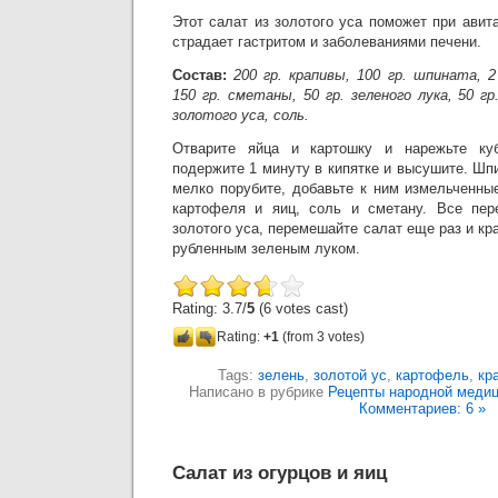
Этот салат из золотого уса поможет при авита
страдает гастритом и заболеваниями печени.
Состав:
200 гр. крапивы, 100 гр. шпината, 
150 гр. сметаны, 50 гр. зеленого лука, 50 гр
золотого уса, соль.
Отварите яйца и картошку и нарежьте куб
подержите 1 минуту в кипятке и высушите. Шпи
мелко порубите, добавьте к ним измельченны
картофеля и яиц, соль и сметану. Все пер
золотого уса, перемешайте салат еще раз и кр
рубленным зеленым луком.
Rating: 3.7/
5
(6 votes cast)
Rating:
+1
(from 3 votes)
Tags:
зелень
,
золотой ус
,
картофель
,
кр
Написано в рубрике
Рецепты народной меди
Комментариев: 6 »
Салат из огурцов и яиц