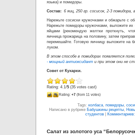
языка) и помидоры.
Состав:
6 яиц, 250 гр. сосисок, 2-3 помидора,
Нарежьте сосиски кружочками и обжарьте с об
Нарежьте помидоры кружочками, выложите их 
яйцами (рекомендую желтки проткнуть, что
яичница прожарица на половину, затем приправ
перемешайте. Готовую яичницу выложите на б
луком.
В этом способе в помидорах появляется пол
-
мощный антиоксидант
и при этом они не с
Совет от Кухарки.
Rating: 4.1/
5
(35 votes cast)
Rating:
+7
(from 11 votes)
Tags:
колбаса
,
помидоры
,
соси
Написано в рубрике
Бабушкины рецепты
,
Новы
студентов
|
Комментариев:
Салат из золотого уса “Белорусоч