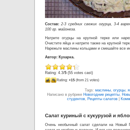
Состав:
2-3 средних свежих огурца, 3-4 варе
100 гр. майонеза.
Натрите огурцы на крупной терке или наре
Очистите яйца и натрите также на крупной тер
Нарежьте маслины кольцами и смешайте все и
Автор: Кухарка.
Rating: 4.3/
5
(55 votes cast)
Rating:
+15
(from 21 votes)
Tags:
маслины
,
огурцы
,
я
Написано в рубрике
Новогодние рецепты
,
Нов
студентов
,
Рецепты салатов
|
Комм
Салат куриный с кукурузой и ябл
Очень необычный салат сделали на Новый Г
салат из крабовых палочек. И вот что получило