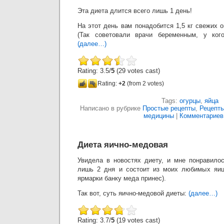
Эта диета длится всего лишь 1 день!
На этот день вам понадобится 1,5 кг свежих о
(Так советовали врачи беременным, у ког
(далее…)
Rating: 3.5/
5
(29 votes cast)
Rating:
+2
(from 2 votes)
Tags:
огурцы
,
яйца
Написано в рубрике
Простые рецепты
,
Рецепты
медицины
|
Комментариев:
Диета яично-медовая
Увидела в новостях диету, и мне понравилос
лишь 2 дня и состоит из моих любимых яиц
ярмарки банку меда принес).
Так вот, суть яично-медовой диеты:
(далее…)
Rating: 3.7/
5
(19 votes cast)