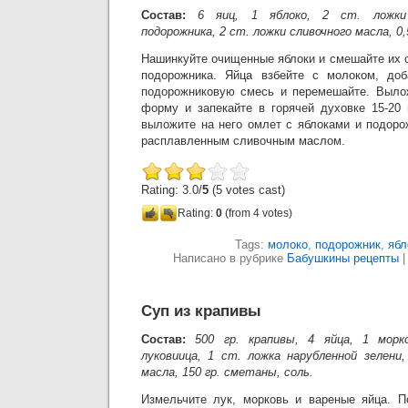
Состав:
6 яиц, 1 яблоко, 2 ст. ложки
подорожника, 2 ст. ложки сливочного масла, 0,
Нашинкуйте очищенные яблоки и смешайте их 
подорожника. Яйца взбейте с молоком, доб
подорожниковую смесь и перемешайте. Выло
форму и запекайте в горячей духовке 15-20 
выложите на него омлет с яблоками и подоро
расплавленным сливочным маслом.
Rating: 3.0/
5
(5 votes cast)
Rating:
0
(from 4 votes)
Tags:
молоко
,
подорожник
,
ябл
Написано в рубрике
Бабушкины рецепты
Суп из крапивы
Состав:
500 гр. крапивы, 4 яйца, 1 морк
луковиица, 1 ст. ложка нарубленной зелени
масла, 150 гр. сметаны, соль.
Измельчите лук, морковь и вареные яйца. П