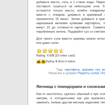
добавьте масло, соль и 1 стакан воды. Накр
поставьте тушиться на небольшом огне. К
останется только масло, влейте отваренн
вместе с отваром, добавьте в крапивный
прокипятите 15 минут. Затем добавьте в кр
нарезанный мелкими кубиками картофель, 
минут 15 до готовности картофеля. Снимите
порубленную зелень. Подавайте суп со сметан
Для такого супа вместо крапивы можно испо
или даже салат.
Rating: 4.6/
5
(10 votes cast)
Rating:
0
(from 0 votes)
Tags:
картофель
,
крапива
,
лук
,
м
Написано в рубрике
Рецепты супов
|
Ко
Яичница с помидорами и сосиска
Как-то захотелось сделать обычный и при эт
завтрак, в холодильнике как раз оказалис
заменить любым другим мясным изделием тип