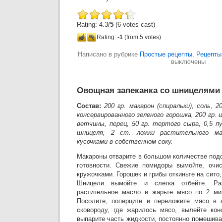
Rating: 4.3/
5
(6 votes cast)
Rating:
-1
(from 5 votes)
Написано в рубрике
Простые рецепты
,
Рецепты
выключены
Овощная запеканка со шницелями
Состав:
200 гр. макарон (спиральки), соль, 2
консервированного зеленого горошка, 200 гр.
ветчины, перец, 50 гр. тертого сыра, 0,5 п
шницеля, 2 ст. ложки растительного ма
кусочками в собственном соку.
Макароны отварите в большом количестве под
готовности. Свежие помидоры вымойте, очис
кружочками. Горошек и грибы откиньте на сито
Шницели вымойте и слегка отбейте. Раз
растительное масло и жарьте мясо по 2 ми
Посолите, поперците и переложите мясо в
сковороду, где жарилось мясо, вылейте кон
выпарите часть жидкости, постоянно помешив