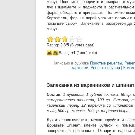
минут. Посолите, поперчите и приправьте му
лук измельчите и поджарьте в растительном
фарш, обжарьте и приправьте. Положите поми
Картофель, фарш и порей уложите слоями в 
посыпьте сыром. Запекайте в разогретой до 
минут.
Rating: 2.8/
5
(6 votes cast)
Rating:
+1
(from 1 vote)
Написано в рубрике
Простые рецепты
,
Рецеп
картошки
,
Рецепты соусов
|
Комме
Запеканка из варенников и шпинат
Состав:
1 луковица, 1 зубчик чеснока, 50 гр. 
замороженного шпината, 100 гр. бульона, 
кайенский перец, 12 вареника со шпинатом 
муки, 500 гр. молока, 100 гр. тертого сыра.
Лук и чеснок очистите, мелко порубите и пасс
Добавьте шпинат, влейте бульон и, помеши
поперчите и приправьте. Отварите вареник