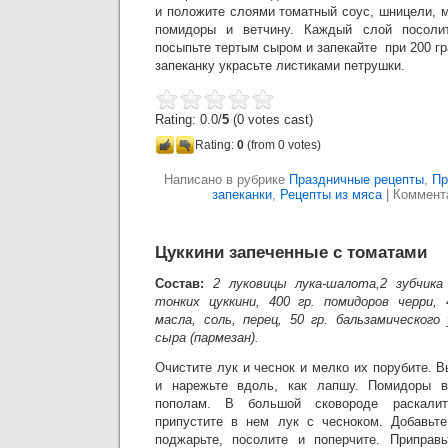
и положите слоями томатный соус, шницели, м
помидоры и ветчину. Каждый слой посолит
посыпьте тертым сыром и запекайте при 200 гр
запеканку украсьте листиками петрушки.
Rating: 0.0/
5
(0 votes cast)
Rating:
0
(from 0 votes)
Написано в рубрике
Праздничные рецепты
,
Пр
запеканки
,
Рецепты из мяса
|
Коммент
Цуккини запеченные с томатами
Состав:
2 луковицы лука-шалота,2 зубчика
тонких цуккини, 400 гр. помидоров черри, 
масла, соль, перец, 50 гр. бальзамического
сыра (пармезан).
Очистите лук и чеснок и мелко их порубите. В
и нарежьте вдоль, как лапшу. Помидоры в
пополам. В большой сковороде раскали
припустите в нем лук с чесноком. Добавьте
поджарьте, посолите и поперчите. Приправ