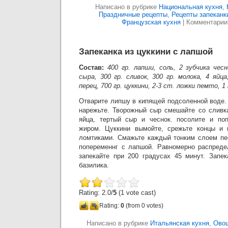
Написано в рубрике
Национальная кухня
,
Праздничные рецепты
,
Рецепты запеканк
Французская кухня
|
Комментарии
Запеканка из цуккини с лапшой
Состав:
400 гр. лапши, соль, 2 зубчика чес
сыра, 300 гр. сливок, 300 гр. молока, 4 яйц
перец, 700 гр. цуккини, 2-3 ст. ложки пемто, 1
Отварите липшу в кипящей подсоленной воде.
нарежьте. Творожный сыр смешайте со сливк
яйца, тертый сыр и чеснок. посолите и по
жиром. Цуккини вымойте, срежьте концы и 
ломтиками. Смажьте каждый тонким слоем пе
попеременнг с лапшой. Равномерно распреде
запекайте при 200 градусах 45 минут. Запек
базилика.
Rating: 2.0/
5
(1 vote cast)
Rating:
0
(from 0 votes)
Написано в рубрике
Итальянская кухня
,
Ово