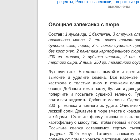
рецепты
,
Рецепты запеканки
,
Творожные р
выключены
Овощная запеканка с пюре
Состав:
1 луковица, 1 баклажан, 3 стручка сл
оливкового масла, 2 ст. ложки томат-па
бульона, соль, перец, 2 ч. ложки сушеных пр
без косточек, 2 пакетика картофельного пюре
200 гр. молока, 2 зубчика чеснока, 2 ст. 
тертого сыра, 2 яйца, 250 гр. томатного соус
Лук очистите. Баклажаны вымойте и срежьт
вымойте и удалите семена. Все нарежьте 
кастрюле с толстым дном и стенками олив
овощи. Добавьте томат-пасту, бульон и доведи
поперчите и посыпьте сушеной зеленью. Ту
почти вся жидкость. Добавьте маслины. Сделай
200 гр. молока и немного остудите. Очистите 
ложкой соли. Добавьте в пюре вместе с крахма
и яйцами. Смажьте форму жиром и выклад
картофельную массу так, чтобы первый и пос
Посыпьте сверху оставшимся тертым сыро
градусах 20-25 минут. Готовую запеканку р
полейте соусом и украсьте листиками базилика