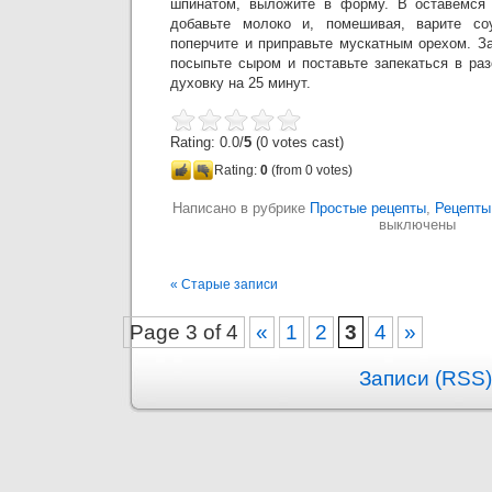
шпинатом, выложите в форму. В оставемся 
добавьте молоко и, помешивая, варите со
поперчите и приправьте мускатным орехом. З
посыпьте сыром и поставьте запекаться в ра
духовку на 25 минут.
Rating: 0.0/
5
(0 votes cast)
Rating:
0
(from 0 votes)
Написано в рубрике
Простые рецепты
,
Рецепты
выключены
« Старые записи
Page 3 of 4
«
1
2
3
4
»
Записи (RSS)