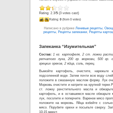
Rating: 2.3/
5
(3 votes cast)
Rating:
0
(from 0 votes)
Написано в рубрике
Ленивые рецепты
,
Овощ
рецепты
,
Рецепты запеканки
,
Рецепты карто
Запеканка “Изумительная”
Состав:
1 кг. картофеля, 2 ст. ложки расти
репчатого лука, 200 гр. моркови, 500 гр. 
грецких орехов, 2 яйца, соль, перец.
Вымойте картофель, очистите, нарежьте 
подсоленной воде. Затем почти всю воду слей
положите в смазанную маслом форму. Лук очи
Морковь очистите и натрите на крупной терке.
ст. ложку рачстительного масла и обжарьт
картофель, и в оставшемся масле обжарьте 
лук, посолите и поперчите. Вареное мясо проп
положите на морковь. Яйца взбейте с солью
мясо. Порубите орехи и посыпьте сверху. За
10-15 минут.