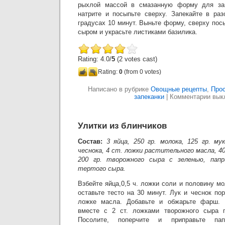
рыхлой массой в смазанную форму для зап
натрите и посыпьте сверху. Запекайте в раз
градусах 10 минут. Выньте форму, сверху по
сыром и украсьте листиками базилика.
Rating: 4.0/
5
(2 votes cast)
Rating:
0
(from 0 votes)
Написано в рубрике
Овощные рецепты
,
Про
запеканки
|
Комментарии вы
Улитки из блинчиков
Состав:
3 яйца, 250 гр. молока, 125 гр. му
чеснока, 4 ст. ложки растительного масла, 40
200 гр. творожного сыра с зеленью, папр
тертого сыра.
Взбейте яйца,0,5 ч. ложки соли и половину м
оставьте тесто на 30 минут. Лук и чеснок пор
ложке масла. Добавьте и обжарьте фарш. 
вместе с 2 ст. ложками творожного сыра 
Посолите, поперчите и приправьте па