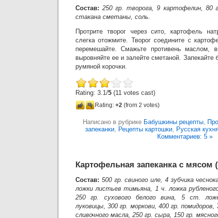
Состав:
250 гр. творога, 9 картофелин, 80 г
стакана сметаны, соль.
Протрите творог через сито, картофель нат
слегка отожмите. Творог соедините с картоф
перемешайте. Смажьте противень маслом, в
выровняйте ее и залейте сметаной. Запекайте 
румяной корочки.
Rating: 3.1/
5
(11 votes cast)
Rating:
+2
(from 2 votes)
Написано в рубрике
Бабушкины рецепты
,
Про
запеканки
,
Рецепты картошки
,
Русская кухн
Комментариев: 5 »
Картофельная запеканка с мясом 
Состав:
500 гр. свиного иле, 4 зубчика чеснок
ложки листьев тимьяна, 1 ч. ложка рубленого
250 гр. сухового белого вина, 5 ст. лож
луковицы, 300 гр. моркови, 400 гр. помидоров, 
сливочного масла, 250 гр. сыра, 150 гр. мясног