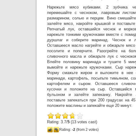
Нарежьте мясо кубиками. 2 зубчика че
перемешайте с чесноком, лавровым листом
размарином, солью и перцем. Вино смешайте
залейте мясо, накройте крышкой и поставьте
Репчатый лук, оставшийся чеснок и морко
нарежьте тонкими кружочками вместе с помид
дуршлаг и соберите маринад. Чеснок и л
Оставшееся масло нагрейте и обжарьте мясо 
посолите и поперчите. Разогрейте на бол
сливочного масла и обжарьте лук с чесноко
Влейте половину маринада и тушите 5 мину
вымойте и нарежьте кружочками. Сыр нареж
Форму смажьте жиром и выложите в нее 
маринаде, картофель, посыпьте тимьяном, со
картофелем и сыром. Оставшееся сливоч
кусочки и положите на сыр. Оставшийся 
бульоном и залейте запеканку. Накройте
поставьте запекаться при 200 градусах на 4
положите маслины и запекайте еще 20 минут.
Rating: 3.7/
5
(13 votes cast)
Rating:
-2
(from 2 votes)