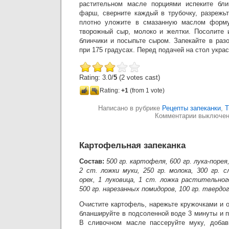
растительном масле порциями испеките бли
фарш, сверните каждый в трубочку, разрежьт
плотно уложите в смазанную маслом форму
творожный сыр, молоко и желтки. Посолите 
блинчики и посыпьте сыром. Запекайте в раз
при 175 градусах. Перед подачей на стол укра
Rating: 3.0/
5
(2 votes cast)
Rating:
+1
(from 1 vote)
Написано в рубрике
Рецепты запеканки
,
Т
Комментарии выключе
Картофельная запеканка
Состав:
500 гр. картофеля, 600 гр. лука-порея,
2 ст. ложки муки, 250 гр. молока, 300 гр. 
орех, 1 луковица, 1 ст. ложка растительног
500 гр. нарезанных помидоров, 100 гр. твердо
Очистите картофель, нарежьте кружочками и о
бланшируйте в подсоленной воде 3 минуты и 
В сливочном масле пассеруйте муку, добав