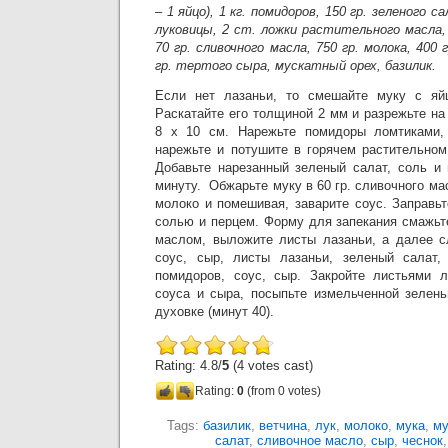
– 1 яйцо), 1 кг. помидоров, 150 гр. зеленого с
луковицы, 2 ст. ложки растительного масла, с
70 гр. сливочного масла, 750 гр. молока, 400
гр. тертого сыра, мускатный орех, базилик.
Если нет лазаньи, то смешайте муку с яй
Раскатайте его толщиной 2 мм и разрежьте н
8 х 10 см. Нарежьте помидоры ломтиками,
нарежьте и потушите в горячем растительном
Добавьте нарезанный зеленый салат, соль и
минуту. Обжарьте муку в 60 гр. сливочного ма
молоко и помешивая, заварите соус. Заправь
солью и перцем. Форму для запекания смажь
маслом, выложите листы лазаньи, а далее с
соус, сыр, листы лазаньи, зеленый салат, 
помидоров, соус, сыр. Закройте листьями л
соуса и сыра, посыпьте измельченной зелень
духовке (минут 40).
Rating: 4.8/
5
(4 votes cast)
Rating:
0
(from 0 votes)
Tags:
базилик
,
ветчина
,
лук
,
молоко
,
мука
,
му
салат
,
сливочное масло
,
сыр
,
чеснок