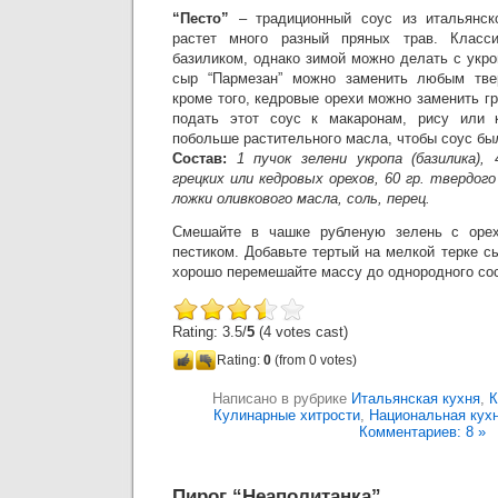
“Песто”
– традиционный соус из итальянско
растет много разный пряных трав. Класс
базиликом, однако зимой можно делать с укро
сыр “Пармезан” можно заменить любым тв
кроме того, кедровые орехи можно заменить гр
подать этот соус к макаронам, рису или 
побольше растительного масла, чтобы соус бы
Состав:
1 пучок зелени укропа (базилика)
грецких или кедровых орехов, 60 гр. твердого
ложки оливкового масла, соль, перец.
Смешайте в чашке рубленую зелень с орех
пестиком. Добавьте тертый на мелкой терке с
хорошо перемешайте массу до однородного со
Rating: 3.5/
5
(4 votes cast)
Rating:
0
(from 0 votes)
Написано в рубрике
Итальянская кухня
,
К
Кулинарные хитрости
,
Национальная кух
Комментариев: 8 »
Пирог “Неаполитанка”