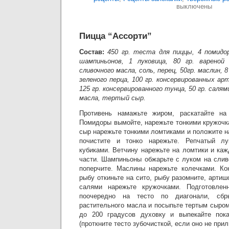
выключены
Пицца “Ассорти”
Состав:
450 гр. теста для пиццы, 4 помидор
шампиньонов, 1 луковица, 80 гр. вареной
сливочного масла, соль, перец, 50гр. маслин,
зеленого перца, 100 гр. консервированных арт
125 гр. консервированного тунца, 50 гр. салям
масла, тертый сыр.
Противень намажьте жиром, раскатайте 
Помидоры вымойте, нарежьте тонкими кружочк
сыр нарежьте тонкими ломтиками и положите 
почистите и тонко нарежьте. Репчатый лу
кубиками. Ветчину нарежьте на ломтики и ка
части. Шампиньоны обжарьте с луком на слив
поперчите. Маслины нарежьте колечками. Ко
рыбу откиньте на сито, рыбу разомните, артиш
салями нарежьте кружочками. Подготовлен
поочередно на тесто по диагонали, сбр
растительного масла и посыпьте тертым сыром
до 200 градусов духовку и выпекайте пока
(проткните тесто зубочисткой, если оно не прил