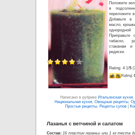
Положите зел
в подсолен
переложите в
Добавьте в 
масло, крошк
однородно
Приправьте 
табаско, 
стаканам и
редиски.
Rating: 4.1/
5
(7
Rating:
Написано в рубрике
Итальянская кухня
Национальная кухня
,
Овощные рецепты
,
Ор
Простые рецепты
,
Рецепты супов
|
Ко
Лазанья с ветчиной и салатом
Состав:
16 пластин лазаньи или 1 кг теста дл