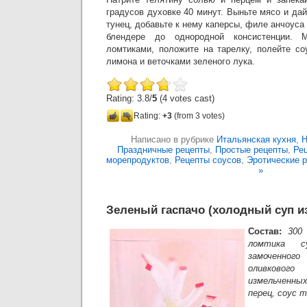
градусов духовке 40 минут. Выньте мясо и да
тунец, добавьте к нему каперсы, филе анчоуса
блендере до однородной консистенции. 
ломтиками, положите на тарелку, полейте со
лимона и веточками зеленого лука.
Rating: 3.8/
5
(4 votes cast)
Rating:
+3
(from 3 votes)
Написано в рубрике
Итальянская кухня
,
Н
Праздничные рецепты
,
Простые рецепты
,
Ре
морепродуктов
,
Рецепты соусов
,
Эротические 
»
Зеленый гаспачо (холодный суп и
Состав:
300
ломтика с
замоченног
оливкового
измельченны
перец, соус т