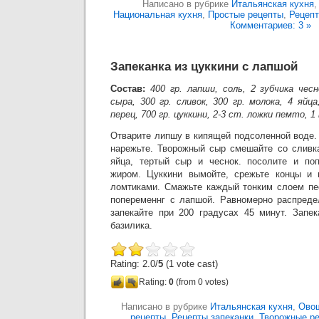
Написано в рубрике
Итальянская кухня
Национальная кухня
,
Простые рецепты
,
Рецеп
Комментариев: 3 »
Запеканка из цуккини с лапшой
Состав:
400 гр. лапши, соль, 2 зубчика чес
сыра, 300 гр. сливок, 300 гр. молока, 4 яйц
перец, 700 гр. цуккини, 2-3 ст. ложки пемто, 1
Отварите липшу в кипящей подсоленной воде.
нарежьте. Творожный сыр смешайте со сливк
яйца, тертый сыр и чеснок. посолите и по
жиром. Цуккини вымойте, срежьте концы и 
ломтиками. Смажьте каждый тонким слоем пе
попеременнг с лапшой. Равномерно распреде
запекайте при 200 градусах 45 минут. Запек
базилика.
Rating: 2.0/
5
(1 vote cast)
Rating:
0
(from 0 votes)
Написано в рубрике
Итальянская кухня
,
Ово
рецепты
,
Рецепты запеканки
,
Творожные р