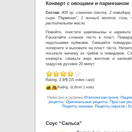
Конверт с овощами и пармезаном
Состав:
400 гр. слоеного теста, 2 помидора,
сыра “Пармезан”, 1 яичный желток, соль,
растительное масло.
Помойте, очистите шампиньоны и нарежьте
Раскатайте слоеное тесто в пласт. Помид
недольшими кубиками. Смешайте помидоры 
поперчите и выложите на пласт теста. Натрит
посыпьте начинку из грибов и помидоров. С
конверта, смажьте верх желтком и запекай
градусов духовке 20 минут.
Rating: 3.9/
5
(15 votes cast)
Rating:
-1
(from 1 vote)
Написано в рубрике
Итальянская кухня
,
Нацио
рецепты
,
Оригинальные рецепты
,
Простые ре
Рецепты начинки
,
Рецепты пирогов
|
К
Соус “Сальса”