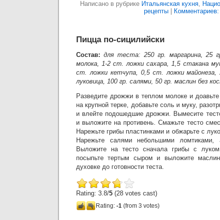
Написано в рубрике
Итальянская кухня
,
Нацио
рецепты
|
Комментариев: 
Пицца по-сицилийски
Состав:
для теста: 250 гр. маргарина, 25 г
молока, 1-2 ст. ложки сахара, 1,5 стакана мук
ст. ложки кетчупа, 0,5 ст. ложки майонеза, 
луковица, 100 гр. салями, 50 гр. маслин без кос
Разведите дрожжи в теплом молоке и доавьте
на крупной терке, добавьте соль и муку, разо
и влейте подошедшие дрожжи. Вымесите тесто
и выложите на противень. Смажьте тесто сме
Нарежьте грибы пластинками и обжарьте с лук
Нарежьте салями небольшими ломтиками, 
Выложите на тесто сначала грибы с луком
посыпьте тертым сыром и выложите маслин
духовке до готовности теста.
Rating: 3.8/
5
(28 votes cast)
Rating:
-1
(from 3 votes)