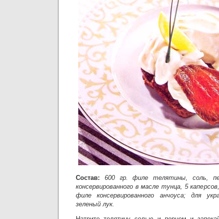
Состав:
600 гр. филе телятины, соль, пе
консервированного в масле тунца, 5 каперсов,
филе консервированного анчоуса; для укр
зеленый лук.
Натрите телятину солью и перцем и запекай