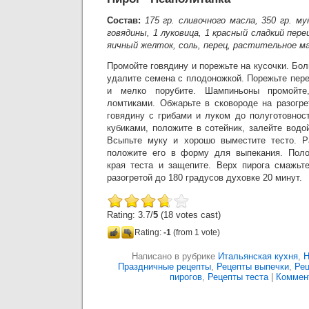
Состав:
175 гр. сливочного масла, 350 гр. мук
говядины, 1 луковица, 1 красный сладкий пере
яичный желток, соль, перец, растительное ма
Промойте говядину и порежьте на кусочки. Бол
удалите семена с плодоножкой. Порежьте пере
и мелко порубите. Шампиньоны промойте
ломтиками. Обжарьте в сковороде на разогр
говядину с грибами и луком до полуготовнос
кубиками, положите в сотейник, залейте водо
Всыпьте муку и хорошо выместите тесто. Ра
положите его в форму для выпекания. Полож
края теста и защепите. Верх пирога смажьт
разогретой до 180 градусов духовке 20 минут.
Rating: 3.7/
5
(18 votes cast)
Rating:
-1
(from 1 vote)
Написано в рубрике
Итальянская кухня
,
Н
Праздничные рецепты
,
Рецепты выпечки
,
Рец
пирогов
,
Рецепты теста
|
Коммент