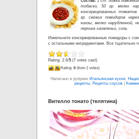
Состав:
1 ст. ложка лимонног
тобаско, 50 гр. мелко нар
консервированных томатов 
гр. свежих помидоров нарез
кинзы, мелко нарубленной, н
перчика халапеньо, соль.
Измельчите консервированные помидоры с сок
с остальными ингридиентами. Все тщательно 
Rating: 2.6/
5
(7 votes cast)
Rating:
0
(from 2 votes)
Написано в рубрике
Итальянская кухня
,
Нацио
рецепты
,
Рецепты соусов
|
Коммен
Вителло тонато (телятина)