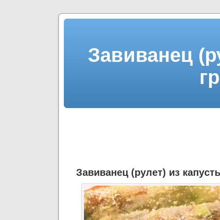
Завиванец (р
г
Завиванец (рулет) из капуст