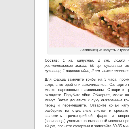
Завиванец из капусты с гриб
Состав:
1 кг. капусты, 2 ст. ложки 
растительного масла, 50 гр. сушенных гри
луковица, 1 вареное яйцо, 2 ст. ложки сливочно
Для фарша замочите грибы на 3 часа, промо
воде, в которой они замачивались. Охладите 
мелко нарезанные шампиньоны. Отварите г
охладите. Порубите яйцо. Обжарьте, мелко н
минут. Затем добавьте к луку обжаренные гри
перец и перемешайте. Отварите кочан капу
разберите на отдельные листья и срежьте
выложить гречко-грибной фарш и сверн
(завиванцы) уложите на смазанный маслом пр
яйцом, посыпте сухарями и запекайте 30-35 мин