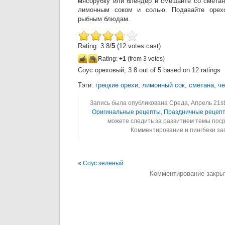
мясорубку или блендер и смешайте со сметан
лимонным соком и солью. Подавайте орех
рыбным блюдам.
Rating: 3.8/
5
(12 votes cast)
Rating:
+1
(from 3 votes)
Соус ореховый
,
3.8
out of
5
based on
12
ratings
Тэги:
грецкие орехи
,
лимонный сок
,
сметана
,
че
Запись была опубликована Среда, Апрель 21st,
Оригинальные рецепты
,
Праздничные рецеп
можете следить за развитием темы пос
Комментирование и пингбеки з
«
Соус зеленый
Комментирование закры