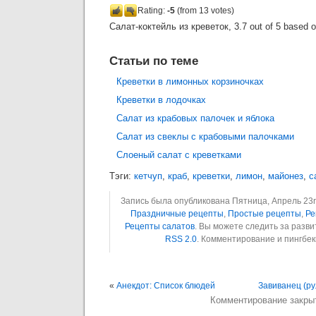
Rating:
-5
(from 13 votes)
Салат-коктейль из креветок
,
3.7
out of
5
based 
Статьи по теме
Креветки в лимонных корзиночках
Креветки в лодочках
Салат из крабовых палочек и яблока
Салат из свеклы с крабовыми палочками
Слоеный салат с креветками
Тэги:
кетчуп
,
краб
,
креветки
,
лимон
,
майонез
,
с
Запись была опубликована Пятница, Апрель 23rd
Праздничные рецепты
,
Простые рецепты
,
Ре
Рецепты салатов
. Вы можете следить за разв
RSS 2.0
. Комментирование и пингбе
«
Анекдот: Список блюдей
Завиванец (ру
Комментирование закры