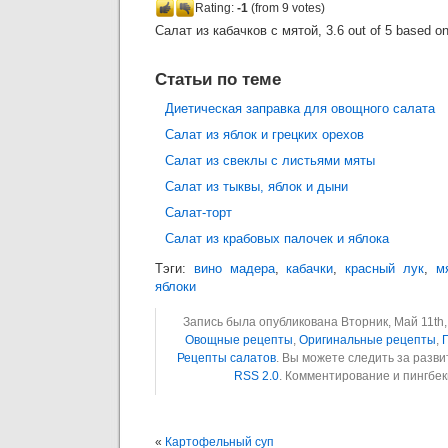
Rating:
-1
(from 9 votes)
Салат из кабачков с мятой
,
3.6
out of
5
based o
Статьи по теме
Диетическая заправка для овощного салата
Салат из яблок и грецких орехов
Салат из свеклы с листьями мяты
Салат из тыквы, яблок и дыни
Салат-торт
Салат из крабовых палочек и яблока
Тэги:
вино мадера
,
кабачки
,
красный лук
,
м
яблоки
Запись была опубликована Вторник, Май 11th, 
Овощные рецепты
,
Оригинальные рецепты
,
Рецепты салатов
. Вы можете следить за разв
RSS 2.0
. Комментирование и пингбе
«
Картофельный суп