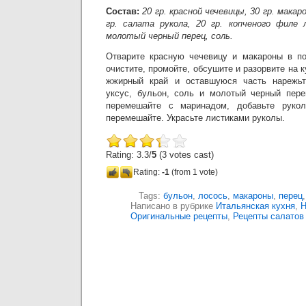
Состав:
20 гр. красной чечевицы, 30 гр. макаро
гр. салата рукола, 20 гр. копченого филе л
молотый черный перец, соль.
Отварите красную чечевицу и макароны в п
очистите, промойте, обсушите и разорвите на 
жжирный край и оставшуюся часть нарежьт
уксус, бульон, соль и молотый черный пере
перемешайте с маринадом, добавьте руко
перемешайте. Украсьте листиками руколы.
Rating: 3.3/
5
(3 votes cast)
Rating:
-1
(from 1 vote)
Tags:
бульон
,
лосось
,
макароны
,
перец
Написано в рубрике
Итальянская кухня
,
Н
Оригинальные рецепты
,
Рецепты салатов