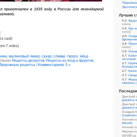
Творожны
Эротичес
 приготовлен в 1935 году в России для легендарной
вловой.
Лучшие с
5.0
:
Фрукт
votes)
4.9
:
Где н
votes)
4.8
:
Сладк
es cast)
Щелкунчи
4.8
:
Пирог
rom 7 votes)
votes)
4.8
:
Глазу
4.7
:
Кабач
ника
,
малиновый ликер
,
сахар
,
сливки
,
творог
,
яйца
чесноком
убрике
Рецепты десертов
,
Рецепты из ягод и фруктов
,
4.7
:
Горяч
Творожные рецепты
|
Комментариев: 5 »
белорусс
4.7
:
Кокте
4.7
:
Средс
4.7
:
Фарш
свинины
(
Последни
Дмитрий 
держать к
Дмитрий 
держать к
Клавдия 
(тушёная 
Аноним 
мясом)
Аноним 
Марина 
ЮРИЙ на