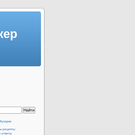
кер
 Кухарки
ы рецепты
и ответы