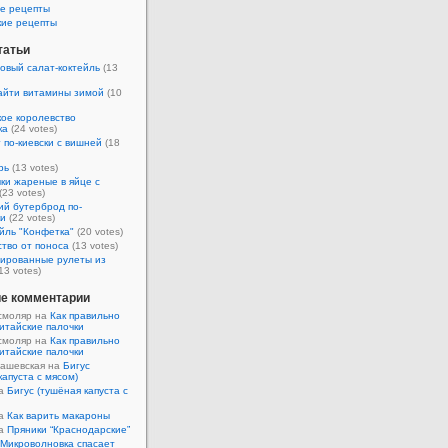
е рецепты
кие рецепты
татьи
овый салат-коктейль
(13
айти витамины зимой
(10
ое королевство
ка
(24 votes)
 по-киевски с вишней
(18
рь
(13 votes)
ки жареные в яйце с
(23 votes)
ий бутерброд по-
ки
(22 votes)
йль "Конфетка"
(20 votes)
тво от поноса
(13 votes)
ированные рулеты из
13 votes)
е комментарии
смоляр на
Как правильно
итайские палочки
смоляр на
Как правильно
итайские палочки
Кашевская на
Бигус
капуста с мясом)
на
Бигус (тушёная капуста с
на
Как варить макароны
на
Пряники “Краснодарские”
Микроволновка спасает