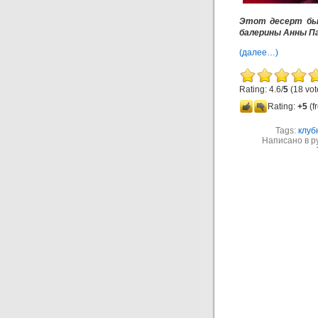
Этот десерт был
балерины Анны Па
(далее…)
Rating: 4.6/
5
(18 vot
Rating:
+5
(f
Tags:
клуб
Написано в р