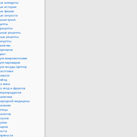
ые анекдоты
ые истории
ые фишки
ые хитрости
ьная кухня
цепты
рецепты
ьные рецепты
ные рецепты
рецепты
выпечки
гарниров
диет
для микроволновки
для пароварки
для посуды Цептер
аготовок
акусок
звёзд
из мяса
з ягод и фруктов
морепродуктов
напитков
народной медицины
начинки
птицы
салатов
соусов
супов
сыров
теста
пряности