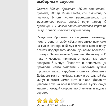
имбирным соусом
Состав:
300 гр. брокколи, 150 гр. коричнево
бульона, 300 гр. филе сайды, сок 1 лимона, с
чеснока, 5 ст. ложек растительного ма
мускатного ореха, соевый соус, перец, 0
луковица, 1 ч. ложка свеженатертого корня им
50 гр. сливок, красный жгучий перец.
Разделите брокколи на соцветия, чечевиц
полуготовнсти, рыбу сбрызните лимонным сок
на куски. очищенный лук и чеснок мелко наруб
ложках подогретого масла. Добавьте брокколи
5 минут. Затем выньте брокколи. Чечевицу и 1
луку и чесноку, приправьте мускатным ор
поварите 5 минут. Посолите и поперчите, д
брокколи. манго очистите и нарежьте куби
луковицу мелко нарубите и слегка обжарьте 
Добавьте манго, имбирь, карри и остальной бу
минут и затем измельчите в пюре. Добавьте
упарьте соус на огне и приправьте. Куски сай
масле с каждой стороны по 3 минуты и подав
соусом.
Rating: 4.3/
5
(4 votes cast)