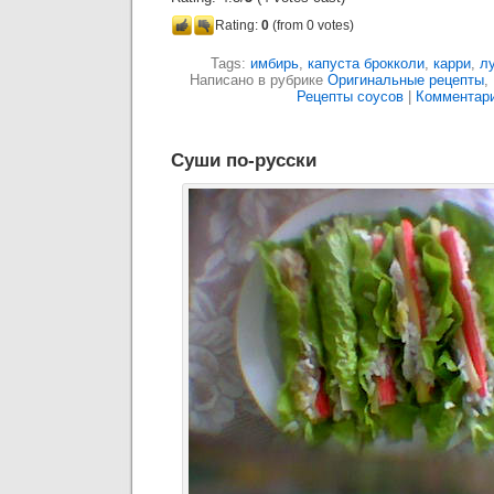
Rating:
0
(from 0 votes)
Tags:
имбирь
,
капуста брокколи
,
карри
,
л
Написано в рубрике
Оригинальные рецепты
,
Рецепты соусов
|
Комментари
Суши по-русски