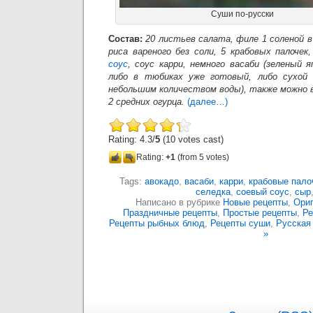
Суши по-русски
Состав:
20 листьев салата, филе 1 соленой в
риса вареного без соли, 5 крабовых палочек
соус
, соус карри, немного васаби (зеленый 
либо в тюбиках уже готовый, либо сухой 
небольшим количеством воды), также можно в
2 средних огурца.
(далее…)
Rating: 4.3/
5
(10 votes cast)
Rating:
+1
(from 5 votes)
Tags:
авокадо
,
васаби
,
карри
,
крабовые пало
селедка
,
соевый соус
,
сыр
Написано в рубрике
Новые рецепты
,
Ори
Праздничные рецепты
,
Простые рецепты
,
Ре
Рецепты рыбных блюд
,
Рецепты суши
,
Русская
»