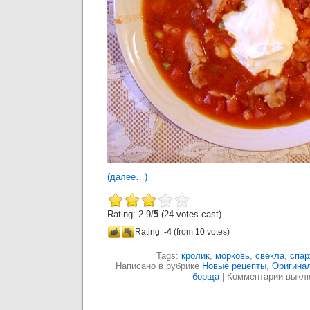
(далее…)
Rating: 2.9/
5
(24 votes cast)
Rating:
-4
(from 10 votes)
Tags:
кролик
,
морковь
,
свёкла
,
спар
Написано в рубрике
Новые рецепты
,
Оригина
борща
|
Комментарии выкл