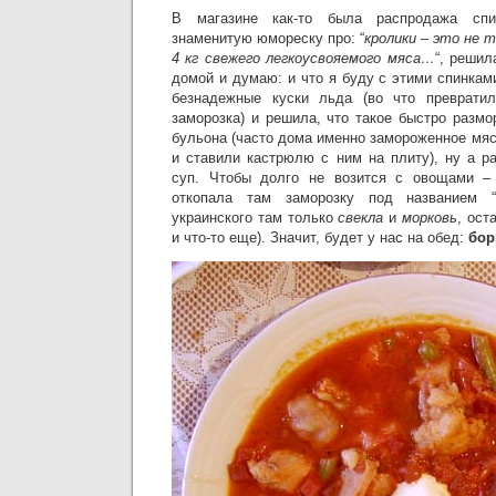
В магазине как-то была распродажа спи
знаменитую юмореску про: “
кролики – это не т
4 кг свежего легкоусвояемого мяса…
“, решил
домой и думаю: и что я буду с этими спинка
безнадежные куски льда (во что преврати
заморозка) и решила, что такое быстро размо
бульона (часто дома именно замороженное мя
и ставили кастрюлю с ним на плиту), ну а р
суп. Чтобы долго не возится с овощами –
откопала там заморозку под названием 
украинского там только
свекла
и
морковь
, ост
и что-то еще). Значит, будет у нас на обед:
бор