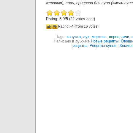
желанию), соль, приправа для супа (хмели-сунел
Rating: 3.9/
5
(22 votes cast)
Rating:
-4
(from 16 votes)
Tags:
капуста
,
лук
,
морковь
,
перец чили
,
Написано в рубрике
Новые рецепты
,
Овощн
рецепты
,
Рецепты супов
|
Коммен