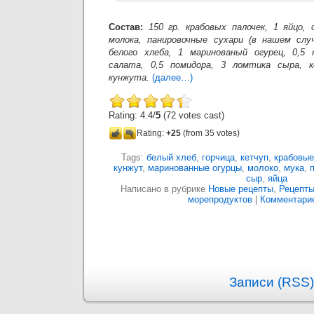
Состав:
150 гр. крабовых палочек, 1 яйцо, 
молока, панировочные сухари (в нашем случ
белого хлеба, 1 маринованый огурец, 0,5 
салата, 0,5 помидора, 3 ломтика сыра, к
кунжута.
(далее…)
Rating: 4.4/
5
(72 votes cast)
Rating:
+25
(from 35 votes)
Tags:
белый хлеб
,
горчица
,
кетчуп
,
крабовые
кунжут
,
маринованные огурцы
,
молоко
,
мука
,
сыр
,
яйца
Написано в рубрике
Новые рецепты
,
Рецепты
морепродуктов
|
Комментарие
Записи (RSS)