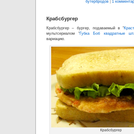
бутербродов
|
1 комментар
Крабсбургер
Крабсбургер – бургер, подаваемый в “
Крас
мультсериалом “
Губка Боб квадратные шт
вариацию.
Крабсбургер