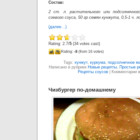
Состав:
2 ст. л. растительного или подсолнечног
соевого соуса, 50 гр семян кунжута, 0,5-1 ч. 
(далее…)
Rating: 2.7/
5
(34 votes cast)
Rating:
-8
(from 16 votes)
Tags:
кунжут
,
куркума
,
подсолнечное м
Написано в рубрике
Новые рецепты
,
Простые р
Рецепты соусов
|
Комментарии 
Чизбургер по-домашнему