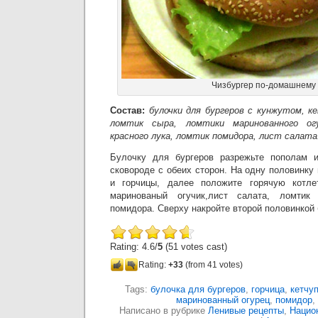
Чизбургер по-домашнему
Состав:
булочки для бургеров с кунжутом, к
ломтик сыра, ломтики маринованного огу
красного лука, ломтик помидора, лист салата
Булочку для бургеров разрежьте пополам 
сковороде с обеих сторон. На одну половинку
и горчицы, далее положите горячую котле
маринованый огучик,лист салата, ломтик 
помидора. Сверху накройте второй половинкой 
Rating: 4.6/
5
(51 votes cast)
Rating:
+33
(from 41 votes)
Tags:
булочка для бургеров
,
горчица
,
кетчу
маринованный огурец
,
помидор
,
Написано в рубрике
Ленивые рецепты
,
Нацио