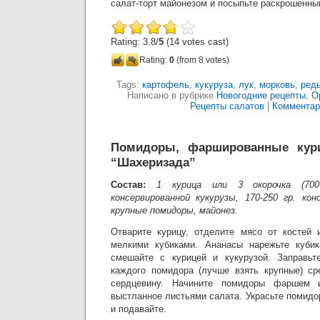
салат-торт майонезом и посыпьте раскрошенны
Rating: 3.8/
5
(14 votes cast)
Rating:
0
(from 8 votes)
Tags:
картофель
,
кукуруза
,
лук
,
морковь
,
ред
Написано в рубрике
Новогодние рецепты
,
О
Рецепты салатов
|
Комментари
Помидоры, фаршированные кур
“Шахеризада”
Состав:
1 курица или 3 окорочка (700-
консервированной кукурузы, 170-250 гр. кон
крупные помидоры, майонез.
Отварите курицу, отделите мясо от костей 
мелкими кубиками. Ананасы нарежьте куби
смешайте с курицей и кукурузой. Заправьт
каждого помидора (лучше взять крупные) ср
сердцевину. Начините помидоры фаршем 
выстланное листьями салата. Украсьте помид
и подавайте.