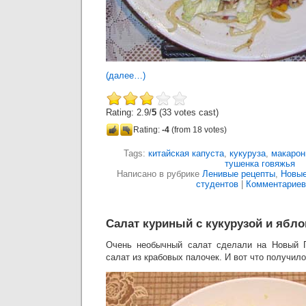
(далее…)
Rating: 2.9/
5
(33 votes cast)
Rating:
-4
(from 18 votes)
Tags:
китайская капуста
,
кукуруза
,
макаро
тушенка говяжья
Написано в рубрике
Ленивые рецепты
,
Новые
студентов
|
Комментариев:
Салат куриный с кукурузой и ябл
Очень необычный салат сделали на Новый Г
салат из крабовых палочек. И вот что получило