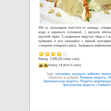
500 гр. кальмаров очистите от кожицы, отвар
воде и нарежьте соломкой. 1 крупное яблок
крупной терке. 5 сваренных вкрутую яйца и 1 
кубиками и все смешайте с банкой консерви
стаканом отварного риса. Заправьте майонезом
Rating: 3.9/
5
(29 votes cast)
Rating:
+3
(from 5 votes)
Tags:
кальмары
,
кукуруза
,
майонез
,
морко
Написано в рубрике
Ленивые рецепты
,
Н
Оригинальные рецепты
,
Рецепты морепроду
Эротические рецепты
|
Коммента