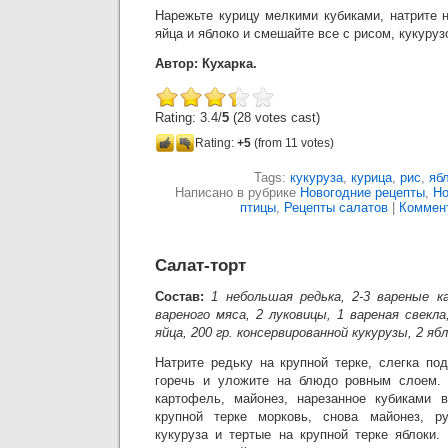
Нарежьте курицу мелкими кубиками, натрите 
яйца и яблоко и смешайте все с рисом, кукуруз
Автор: Кухарка.
Rating: 3.4/
5
(28 votes cast)
Rating:
+5
(from 11 votes)
Tags:
кукуруза
,
курица
,
рис
,
яб
Написано в рубрике
Новогодние рецепты
,
Но
птицы
,
Рецепты салатов
|
Коммент
Салат-торт
Состав:
1 небольшая редька, 2-3 вареные к
вареного мяса, 2 луковицы, 1 вареная свекла
яйца, 200 гр. консервированной кукурузы, 2 ябл
Натрите редьку на крупной терке, слегка по
горечь и уложите на блюдо ровным слоем.
картофель, майонез, нарезанное кубиками в
крупной терке морковь, снова майонез, р
кукуруза и тертые на крупной терке яблоки.