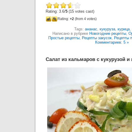
Rating: 3.6/
5
(15 votes cast)
Rating:
+2
(from 4 votes)
Tags:
ананас
,
кукуруза
,
курица
,
Написано в рубрике
Новогодние рецепты
,
О
Простые рецепты
,
Рецепты закусок
,
Рецепты 
Комментариев: 5 »
Салат из кальмаров с кукурузой и