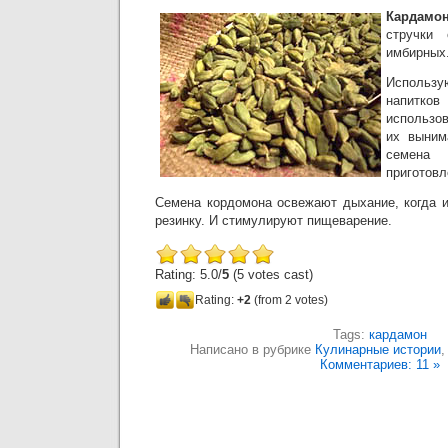
Кардам
стручки 
имбирных
Использ
напитко
использо
их выним
семена
приготов
Семена кордомона освежают дыхание, когда 
резинку. И стимулируют пищеварение.
Rating: 5.0/
5
(5 votes cast)
Rating:
+2
(from 2 votes)
Tags:
кардамон
Написано в рубрике
Кулинарные истории
Комментариев: 11 »