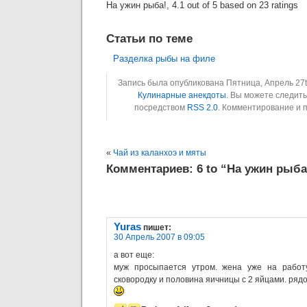
На ужин рыба!
,
4.1
out of
5
based on
23
ratings
Статьи по теме
Разделка рыбы на филе
Запись была опубликована Пятница, Апрель 27th
Кулинарные анекдоты
. Вы можете следит
посредством
RSS 2.0
. Комментирование и 
«
Чай из каланхоэ и мяты
Комментариев: 6 to “На ужин рыба
Yuras
пишет:
30 Апрель 2007 в 09:05
а вот еще:
муж просыпается утром. жена уже на работ
сковородку и половина яичницы с 2 яйцами. рядом