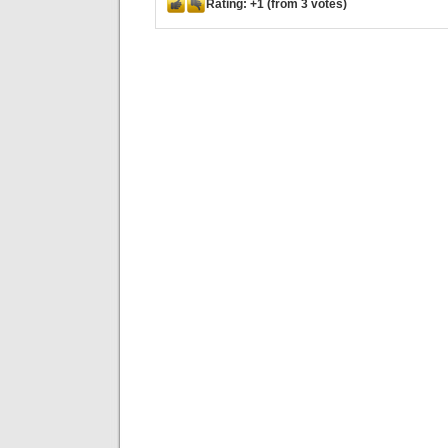
Rating:
+1
(from 3 votes)