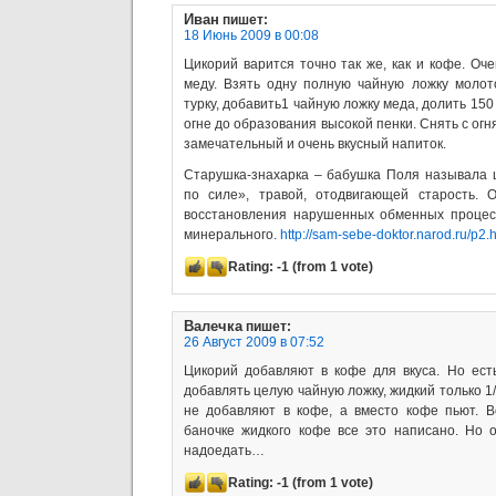
Иван
пишет:
18 Июнь 2009 в 00:08
Цикорий варится точно так же, как и кофе. Оч
меду. Взять одну полную чайную ложку молот
турку, добавить1 чайную ложку меда, долить 150
огне до образования высокой пенки. Снять с огн
замечательный и очень вкусный напиток.
Старушка-знахарка – бабушка Поля называла 
по силе», травой, отодвигающей старость.
восстановления нарушенных обменных процесс
минерального.
http://sam-sebe-doktor.narod.ru/p2.
Rating:
-1
(from 1 vote)
Валечка
пишет:
26 Август 2009 в 07:52
Цикорий добавляют в кофе для вкуса. Но ест
добавлять целую чайную ложку, жидкий только 1/
не добавляют в кофе, а вместо кофе пьют. 
баночке жидкого кофе все это написано. Но 
надоедать…
Rating:
-1
(from 1 vote)