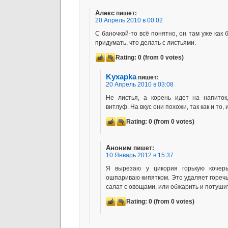
Алекс
пишет:
20 Апрель 2010 в 00:02
С баночкой-то всё понятно, он там уже как
придумать, что делать с листьями.
Rating:
0
(from 0 votes)
Kyxapka
пишет:
20 Апрель 2010 в 03:08
Не листья, а корень идет на напиток
витлуф. На вкус они похожи, так как и то,
Rating:
0
(from 0 votes)
Аноним
пишет:
10 Январь 2012 в 15:37
Я вырезаю у цикория горькую кочеры
ошпариваю кипятком. Это удаляет гореч
салат с овощами, или обжарить и потушит
Rating:
0
(from 0 votes)