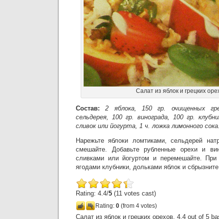
Салат из яблок и грецких оре
Состав:
2 яблока, 150 гр. очищенных гре
сельдерея, 100 гр. винограда, 100 гр. клуб
сливок или йогурта, 1 ч. ложка лимонного сока
Нарежьте яблоки ломтиками, сельдерей натр
смешайте. Добавьте рубленные орехи и вин
сливками или йогуртом и перемешайте. При
ягодами клубники, дольками яблок и сбрызнит
Rating: 4.4/
5
(11 votes cast)
Rating:
0
(from 4 votes)
Салат из яблок и грецких орехов
,
4.4
out of
5
ba