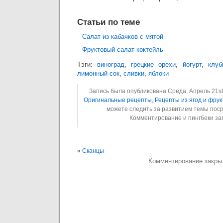
Статьи по теме
Салат из кабачков с мятой
Фруктовый салат-коктейль
Тэги:
виноград
,
грецкие орехи
,
йогурт
,
клуб
лимонный сок
,
сливки
,
яблоки
Запись была опубликована Среда, Апрель 21st,
Оригинальные рецепты
,
Рецепты из ягод и фрук
можете следить за развитием темы пос
Комментирование и пингбеки з
«
Сканцы
Комментирование закры