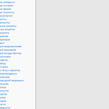
ые анекдоты
ые истории
ые фишки
ые хитрости
ьная кухня
цепты
рецепты
ьные рецепты
ные рецепты
рецепты
выпечки
гарниров
диет
для микроволновки
для пароварки
для посуды Цептер
аготовок
акусок
звёзд
из мяса
з ягод и фруктов
морепродуктов
напитков
народной медицины
начинки
птицы
салатов
соусов
супов
сыров
теста
пряности