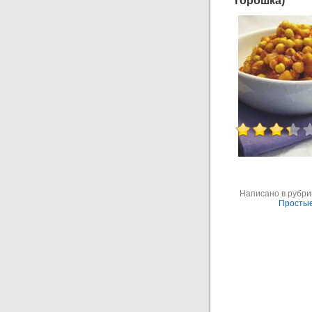
горошка)
Написано в рубр
Просты