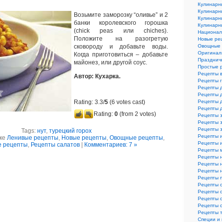
Кулинарн
Кулинарн
Возьмите заморозку “оливье” и 2
Кулинарн
банки королевского горошка
Кулинарн
(chick peas или chiches).
Национал
Положите на разогретую
Новые ре
сковороду и добавьте воды.
Овощные 
Оригинал
Когда приготовиться – добавьте
Празднич
майонез, или другой соус.
Простые 
Рецепты 
Автор: Кухарка.
Рецепты 
Рецепты 
Рецепты 
Rating: 3.3/
5
(6 votes cast)
Рецепты 
Рецепты 
Rating:
0
(from 2 votes)
Рецепты з
Рецепты з
Рецепты 
Tags:
нут
,
турецкий горох
Рецепты 
ике
Ленивые рецепты
,
Новые рецепты
,
Овощные рецепты
,
Рецепты и
е рецепты
,
Рецепты салатов
|
Комментариев: 7 »
Рецепты 
Рецепты 
Рецепты 
Рецепты 
Рецепты 
Рецепты 
Рецепты 
Рецепты 
Рецепты 
Рецепты 
Специи и 