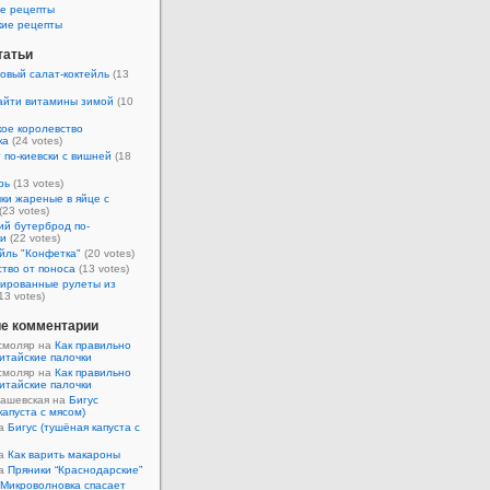
е рецепты
кие рецепты
татьи
овый салат-коктейль
(13
айти витамины зимой
(10
ое королевство
ка
(24 votes)
 по-киевски с вишней
(18
рь
(13 votes)
ки жареные в яйце с
(23 votes)
ий бутерброд по-
ки
(22 votes)
йль "Конфетка"
(20 votes)
тво от поноса
(13 votes)
ированные рулеты из
13 votes)
е комментарии
смоляр на
Как правильно
итайские палочки
смоляр на
Как правильно
итайские палочки
Кашевская на
Бигус
капуста с мясом)
на
Бигус (тушёная капуста с
на
Как варить макароны
на
Пряники “Краснодарские”
Микроволновка спасает