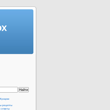
ох
 Кухарки
ы рецепты
и ответы