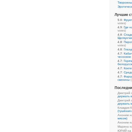
Творожны
Эротичес
Лучшие с
5.0
:
Фрукт
votes)
4.9
:
Где н
votes)
4.8
:
Сладк
Щелкунчи
4.8
:
Пирог
votes)
4.8
:
Глазу
4.7
:
Кабач
чесноком
4.7
:
Горяч
белорусс
4.7
:
Кокте
4.7
:
Средс
4.7
:
Фарш
свинины
(
Последни
Дмитрий 
держать к
Дмитрий 
держать к
Клавдия 
(тушёная 
Аноним 
мясом)
Аноним 
Марина 
ЮРИЙ на