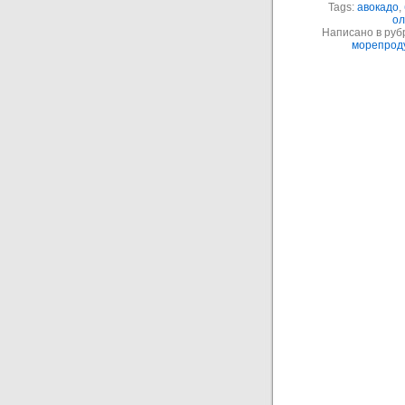
Tags:
авокадо
,
ол
Написано в руб
морепрод