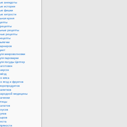
ые анекдоты
ые истории
ые фишки
ые хитрости
ьная кухня
цепты
рецепты
ьные рецепты
ные рецепты
рецепты
выпечки
гарниров
диет
для микроволновки
для пароварки
для посуды Цептер
аготовок
акусок
звёзд
из мяса
з ягод и фруктов
морепродуктов
напитков
народной медицины
начинки
птицы
салатов
соусов
супов
сыров
теста
пряности