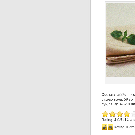
Состав:
500гр. оч
сухого вина, 50 гр
лук, 50 гр. миндаля
Rating: 4.0/
5
(14 vot
Rating:
0
(fro