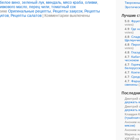
белое вино
,
зеленый лук
,
миндаль
,
мясо краба
,
оливки
,
Творожны
ивкового масло
,
перец чили
,
томатный сок
Эротичес
рике
Оригинальные рецепты
,
Рецепты закусок
,
Рецепты
уктов
,
Рецепты салатов
|
Комментарии выключены
Лучшие с
5.0
:
Фрукт
votes)
4.9
:
Где н
votes)
4.8
:
Сладк
Щелкунчи
4.8
:
Пирог
votes)
4.8
:
Глазу
4.7
:
Кабач
чесноком
4.7
:
Горяч
белорусс
4.7
:
Кокте
4.7
:
Средс
4.7
:
Фарш
свинины
(
Последни
Дмитрий 
держать к
Дмитрий 
держать к
Клавдия 
(тушёная 
Аноним 
мясом)
Аноним 
Марина 
ЮРИЙ на