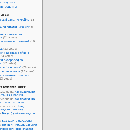
е рецепты
кие рецепты
татьи
овый салат-коктейль
(13
айти витамины зимой
(10
ое королевство
ка
(24 votes)
 по-киевски с вишней
(18
рь
(13 votes)
ки жареные в яйце с
(23 votes)
ий бутерброд по-
ки
(22 votes)
йль "Конфетка"
(20 votes)
тво от поноса
(13 votes)
ированные рулеты из
13 votes)
е комментарии
смоляр на
Как правильно
итайские палочки
смоляр на
Как правильно
итайские палочки
Кашевская на
Бигус
капуста с мясом)
на
Бигус (тушёная капуста с
на
Как варить макароны
на
Пряники “Краснодарские”
Микроволновка спасает