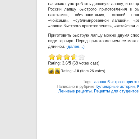
начинают употреблять дешевую лапшу, и ее п
России лапшу быстрого приготовления в о
пакетами», «бич-пакетами», «кашей плас
«чойсами», «сублимированной лапшой», «р
«лапша быстрого приготовления», «китайская 
Приготовить быструю лапшу можно двумя спос
виде гарнира. Перед приготовлением ее можн
длинной.
(далее…)
Rating: 3.6/
5
(68 votes cast)
Rating:
-10
(from 26 votes)
Tags:
лапша быстрого пригот
Написано в рубрике
Кулинарные истории
,
Ленивые рецепты
,
Рецепты для студентов