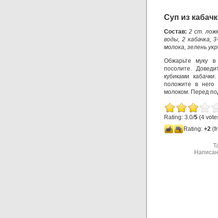
Суп из кабач
Состав:
2 ст. лож
воды, 2 кабачка, 3
молока, зелень укр
Обжарьте муку в
посолите. Довед
кубиками кабачки
положите в него 
молоком. Перед по
Rating: 3.0/
5
(4 vote
Rating:
+2
(f
T
Написан