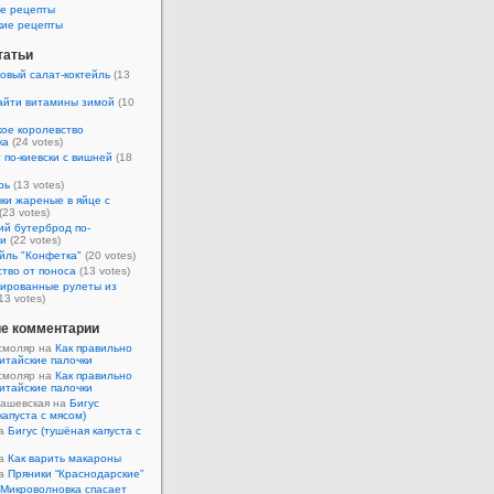
е рецепты
кие рецепты
татьи
овый салат-коктейль
(13
айти витамины зимой
(10
ое королевство
ка
(24 votes)
 по-киевски с вишней
(18
рь
(13 votes)
ки жареные в яйце с
(23 votes)
ий бутерброд по-
ки
(22 votes)
йль "Конфетка"
(20 votes)
тво от поноса
(13 votes)
ированные рулеты из
13 votes)
е комментарии
смоляр на
Как правильно
итайские палочки
смоляр на
Как правильно
итайские палочки
Кашевская на
Бигус
капуста с мясом)
на
Бигус (тушёная капуста с
на
Как варить макароны
на
Пряники “Краснодарские”
Микроволновка спасает