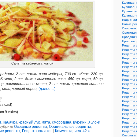
Кулинарн
Кулинарн
Кулинарн
Кулинарн
Национал
Новые ре
Овощные 
Оригинал
Празднич
Простые 
Рецепты 
Рецепты 
Рецепты 
Рецепты 
Рецепты 
Салат из кабачков с мятой
Рецепты 
Рецепты з
ородины, 2 ст. ложки вина мадеры, 700 гр. яблок, 220 гр.
Рецепты з
абачков, 2 ст. дожки лимонного сока, 450 гр. сыра, 60 гр.
Рецепты 
 гр. растительного масла, 2 ст. ложки красного винного
Рецепты 
ы, соль, черный перец.
(далее…)
Рецепты и
Рецепты 
Рецепты 
Рецепты 
es cast)
Рецепты 
Рецепты 
om 9 votes)
Рецепты 
Рецепты 
а
,
кабачки
,
красный лук
,
мята
,
смородина
,
цуккини
,
яблоки
Рецепты 
 рубрике
Овощные рецепты
,
Оригинальные рецепты
,
Рецепты 
ые рецепты
,
Рецепты салатов
|
Комментариев: 42 »
Рецепты 
Специи и 