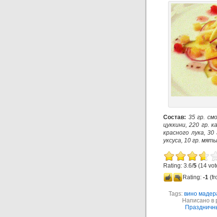
Состав:
35 гр. см
цуккини, 220 гр. к
красного лука, 30
уксуса, 10 гр. мят
Rating: 3.6/
5
(14 vot
Rating:
-1
(fr
Tags:
вино мадер
Написано в
Праздничн