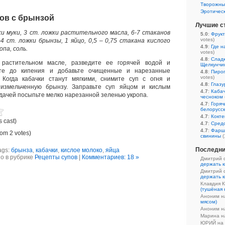
Творожны
Эротичес
ков с брынзой
Лучшие с
ки муки, 3 ст. ложки растительного масла, 6-7 стаканов
5.0
:
Фрукт
votes)
-4 ст. ложки брынзы, 1 яйцо, 0,5 – 0,75 стакана кислого
4.9
:
Где н
опа, соль.
votes)
4.8
:
Сладк
 растительном масле, разведите ее горячей водой и
Щелкунчи
ите до кипения и добавьте очищенные и нарезанные
4.8
:
Пирог
votes)
. Когда кабачки станут мягкими, снимите суп с огня и
4.8
:
Глазу
измельченную брынзу. Заправьте суп яйцом и кислым
4.7
:
Кабач
дачей посыпьте мелко нарезанной зеленью укропа.
чесноком
4.7
:
Горяч
белорусс
4.7
:
Кокте
s cast)
4.7
:
Средс
4.7
:
Фарш
rom 2 votes)
свинины
(
Последни
ags:
брынза
,
кабачки
,
кислое молоко
,
яйца
о в рубрике
Рецепты супов
|
Комментариев: 18 »
Дмитрий 
держать к
Дмитрий 
держать к
Клавдия 
(тушёная 
Аноним 
мясом)
Аноним 
Марина 
ЮРИЙ на