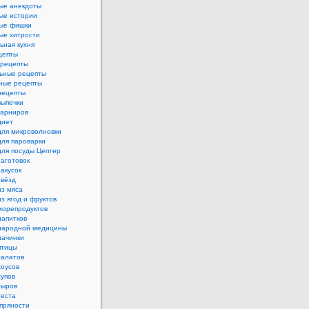
ые анекдоты
ые истории
ые фишки
ые хитрости
ьная кухня
цепты
рецепты
ьные рецепты
ные рецепты
рецепты
выпечки
гарниров
диет
для микроволновки
для пароварки
для посуды Цептер
аготовок
акусок
звёзд
из мяса
з ягод и фруктов
морепродуктов
напитков
народной медицины
начинки
птицы
салатов
соусов
супов
сыров
теста
пряности