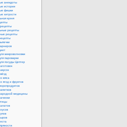
ые анекдоты
ые истории
ые фишки
ые хитрости
ьная кухня
цепты
рецепты
ьные рецепты
ные рецепты
рецепты
выпечки
гарниров
диет
для микроволновки
для пароварки
для посуды Цептер
аготовок
акусок
звёзд
из мяса
з ягод и фруктов
морепродуктов
напитков
народной медицины
начинки
птицы
салатов
соусов
супов
сыров
теста
пряности