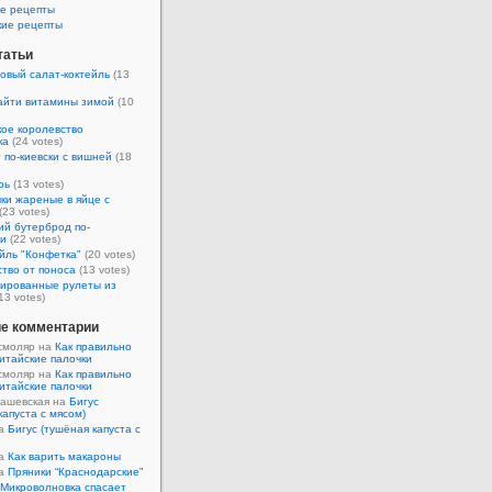
е рецепты
кие рецепты
татьи
овый салат-коктейль
(13
айти витамины зимой
(10
ое королевство
ка
(24 votes)
 по-киевски с вишней
(18
рь
(13 votes)
ки жареные в яйце с
(23 votes)
ий бутерброд по-
ки
(22 votes)
йль "Конфетка"
(20 votes)
тво от поноса
(13 votes)
ированные рулеты из
13 votes)
е комментарии
смоляр на
Как правильно
итайские палочки
смоляр на
Как правильно
итайские палочки
Кашевская на
Бигус
капуста с мясом)
на
Бигус (тушёная капуста с
на
Как варить макароны
на
Пряники “Краснодарские”
Микроволновка спасает