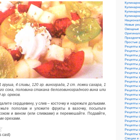
Кулинарн
Кулинарн
Кулинарн
Кулинарн
Национал
Новые ре
Овощные 
Оригинал
Празднич
Простые 
Рецепты 
Рецепты 
Рецепты 
Рецепты 
Рецепты 
Рецепты 
Рецепты з
Рецепты з
Рецепты 
1 груша, 4 сливы, 120 гр. винограда, 2 ст. ложки сахара, 1
Рецепты 
го сока, половина стакана белоговиноградного вина или
Рецепты и
 гр. орехов.
Рецепты 
Рецепты 
далите сердцевину, у слив – косточку и нарежьте дольками.
Рецепты 
Рецепты 
жьте пополам и уложите фрукты в вазочку, посыпьте
Рецепты 
соком и вином (или сливками) и перемешайте. Подавйте,
Рецепты 
ми орехами.
Рецепты 
Рецепты 
Рецепты 
Рецепты 
s cast)
Специи и 