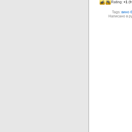
Rating:
+1
(f
Tags:
вино 
Написано в р