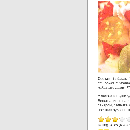
Состав:
1 яблоко, 
ст. ложка лимонно
взбитых сливок, 50
У яблока и груши у
Виноградины наре
сахаром, залейте 
посыпав рубленны
Rating: 3.3/
5
(4 vote