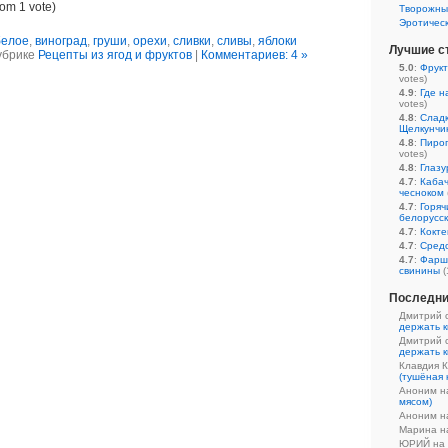
rom 1 vote)
Творожны
Эротичес
белое
,
виноград
,
груши
,
орехи
,
сливки
,
сливы
,
яблоки
Лучшие с
убрике
Рецепты из ягод и фруктов
|
Комментариев: 4 »
5.0
:
Фрукт
votes)
4.9
:
Где н
votes)
4.8
:
Сладк
Щелкунчи
4.8
:
Пирог
votes)
4.8
:
Глазу
4.7
:
Кабач
чесноком
4.7
:
Горяч
белорусс
4.7
:
Кокте
4.7
:
Средс
4.7
:
Фарш
свинины
(
Последни
Дмитрий 
держать к
Дмитрий 
держать к
Клавдия 
(тушёная 
Аноним 
мясом)
Аноним 
Марина 
ЮРИЙ на