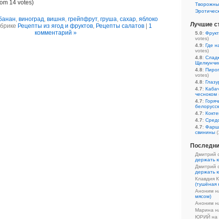
rom 14 votes)
Творожны
Эротичес
банан
,
виноград
,
вишня
,
грейпфрут
,
груша
,
сахар
,
яблоко
Лучшие с
убрике
Рецепты из ягод и фруктов
,
Рецепты салатов
|
1
комментарий »
5.0
:
Фрукт
votes)
4.9
:
Где н
votes)
4.8
:
Сладк
Щелкунчи
4.8
:
Пирог
votes)
4.8
:
Глазу
4.7
:
Кабач
чесноком
4.7
:
Горяч
белорусс
4.7
:
Кокте
4.7
:
Средс
4.7
:
Фарш
свинины
(
Последни
Дмитрий 
держать к
Дмитрий 
держать к
Клавдия 
(тушёная 
Аноним 
мясом)
Аноним 
Марина 
ЮРИЙ на