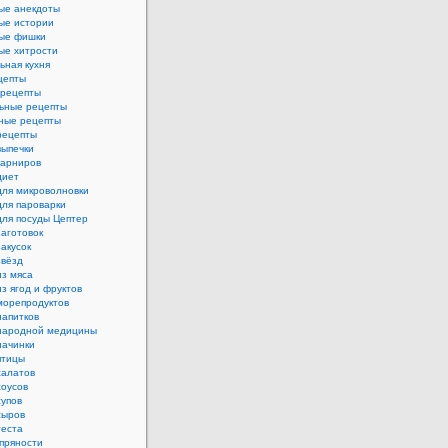
ые анекдоты
ые истории
ые фишки
ые хитрости
ьная кухня
цепты
рецепты
ьные рецепты
ные рецепты
рецепты
выпечки
гарниров
диет
для микроволновки
для пароварки
для посуды Цептер
аготовок
акусок
звёзд
из мяса
з ягод и фруктов
морепродуктов
напитков
народной медицины
начинки
птицы
салатов
соусов
супов
сыров
теста
пряности