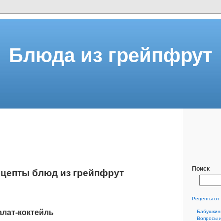
Блюда из грейпфрут
Поиск
цепты блюд из грейпфрут
Рецепты от
лат-коктейль
Бабушкин
Вопросы 