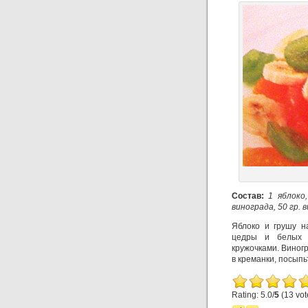
Состав:
1 яблоко
винограда, 50 гр. в
Яблоко и грушу н
цедры и белых в
кружочками. Виног
в креманки, посыпь
Rating: 5.0/
5
(13 vot