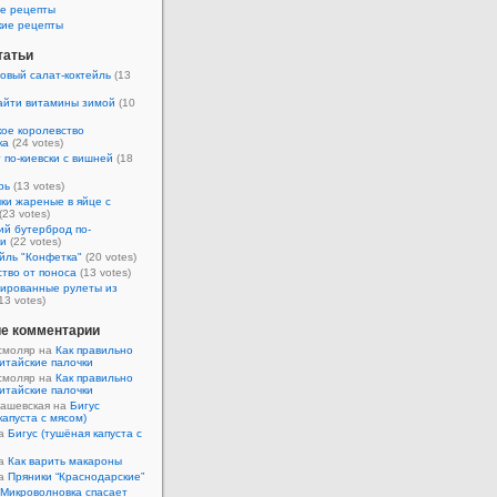
е рецепты
кие рецепты
татьи
овый салат-коктейль
(13
айти витамины зимой
(10
ое королевство
ка
(24 votes)
 по-киевски с вишней
(18
рь
(13 votes)
ки жареные в яйце с
(23 votes)
ий бутерброд по-
ки
(22 votes)
йль "Конфетка"
(20 votes)
тво от поноса
(13 votes)
ированные рулеты из
13 votes)
е комментарии
смоляр на
Как правильно
итайские палочки
смоляр на
Как правильно
итайские палочки
Кашевская на
Бигус
капуста с мясом)
на
Бигус (тушёная капуста с
на
Как варить макароны
на
Пряники “Краснодарские”
Микроволновка спасает