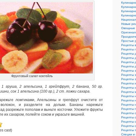
Кулинарн
Кулинарн
Кулинарн
Кулинарн
Национал
Новые ре
Овощные 
Оригинал
Празднич
Простые 
Рецепты 
Рецепты 
Рецепты 
Рецепты 
Рецепты 
Рецепты 
Рецепты з
Рецепты з
Фруктовый салат-коктейль
Рецепты 
Рецепты 
, 1 груша, 2 апельсина, 1 грейпфрут, 2 банана, 50 гр.
Рецепты и
ишни, сок 1 апельсина (100 гр.), 2 ст. ложки сахара.
Рецепты 
Рецепты 
арежьте ломтиками, Апельсины и грепфрут очистите от
Рецепты 
олокон, и разделите на дольки. Бананы нарежьте
Рецепты 
Рецепты 
рад разрежьте пополам и выньте косточки. Уложите фрукты
Рецепты 
те их сахаром, полейте соком и украсьте вишней.
Рецепты 
Рецепты 
Рецепты 
es cast)
Рецепты 
Специи и 