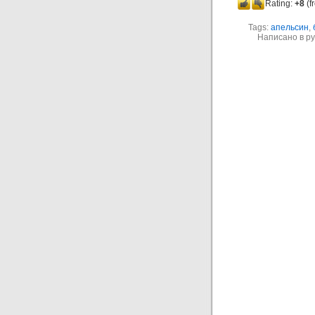
Rating:
+8
(f
Tags:
апельсин
,
Написано в р