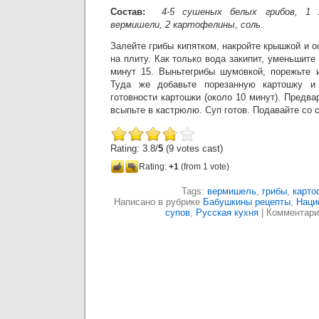
Состав:
4-5 сушеных белых грибов, 1 л
вермишели, 2 картофелины, соль.
Залейте грибы кипятком, накройте крышкой и о
на плиту. Как только вода закипит, уменьшите
минут 15. Выньтегрибы шумовкой, порежьте 
Туда же добавьте порезанную картошку и
готовности картошки (около 10 минут). Предв
всыпьте в кастрюлю. Суп готов. Подавайте со 
Rating: 3.8/
5
(9 votes cast)
Rating:
+1
(from 1 vote)
Tags:
вермишель
,
грибы
,
карто
Написано в рубрике
Бабушкины рецепты
,
Наци
супов
,
Русская кухня
|
Комментари