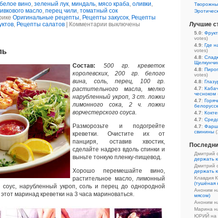
белое вино
,
зеленый лук
,
миндаль
,
мясо краба
,
оливки
,
Творожны
ивкового масло
,
перец чили
,
томатный сок
Эротичес
рике
Оригинальные рецепты
,
Рецепты закусок
,
Рецепты
уктов
,
Рецепты салатов
|
Комментарии выключены
Лучшие с
5.0
:
Фрукт
votes)
4.9
:
Где н
ль
votes)
4.8
:
Сладк
Щелкунчи
Состав:
500 гр. креветок
4.8
:
Пирог
королевских, 200 гр. белого
votes)
вина, соль, перец, 100 гр.
4.8
:
Глазу
растительного масла, мелко
4.7
:
Кабач
чесноком
нарубленный укроп, 3 ст. ложки
4.7
:
Горяч
лимонного сока, 2 ч. ложки
белорусс
ворчестерского соуса.
4.7
:
Кокте
4.7
:
Средс
Разморозьте и подогрейте
4.7
:
Фарш
свинины
(
креветки. Очистите их от
панциря, оставив хвостик,
Последни
сделайте надрез вдоль спинки и
Дмитрий 
выньте тонкую пленку-пищевод.
держать к
Дмитрий 
Хорошо перемешайте вино,
держать к
растительное масло, лимонный
Клавдия 
(тушёная 
й соус, нарубленный укроп, соль и перец до однородной
Аноним 
 этот маринад креветки на 3 часа мариноваться.
мясом)
Аноним 
Марина 
ЮРИЙ на