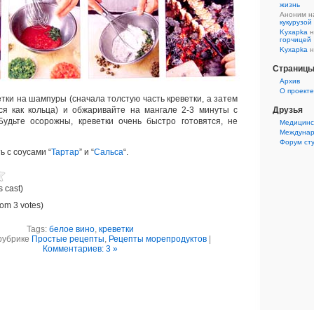
жизнь
Аноним 
кукурузой
Kyxapka
н
горчицей
Kyxapka
н
Страниц
Aрхив
О проекте
тки на шампуры (сначала толстую часть креветки, а затем
ся как кольца) и обжаривайте на мангале 2-3 минуты с
Друзья
Будьте осорожны, креветки очень быстро готовятся, не
Медицинс
Междунар
Форум ст
 с соусами “
Тартар
” и “
Сальса
“.
s cast)
rom 3 votes)
Tags:
белое вино
,
креветки
рубрике
Простые рецепты
,
Рецепты морепродуктов
|
Комментариев: 3 »