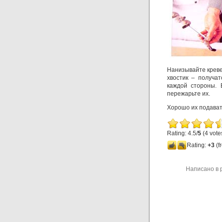
Нанизывайте креве
хвостик – получат
каждой стороны. 
пережарьте их.
Хорошо их подавать
Rating: 4.5/
5
(4 vote
Rating:
+3
(f
Написано в 