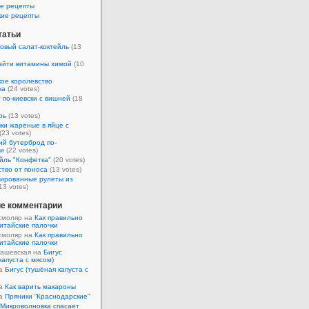
е рецепты
кие рецепты
татьи
овый салат-коктейль
(13
айти витамины зимой
(10
ое королевство
ка
(24 votes)
 по-киевски с вишней
(18
рь
(13 votes)
ки жареные в яйце с
(23 votes)
ий бутерброд по-
ки
(22 votes)
йль "Конфетка"
(20 votes)
тво от поноса
(13 votes)
ированные рулеты из
13 votes)
е комментарии
смоляр на
Как правильно
итайские палочки
смоляр на
Как правильно
итайские палочки
Кашевская на
Бигус
капуста с мясом)
на
Бигус (тушёная капуста с
на
Как варить макароны
на
Пряники “Краснодарские”
Микроволновка спасает