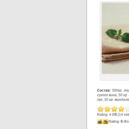
Состав:
500гр. оч
сухого вина, 50 гр
лук, 50 гр. миндаля
Rating: 4.0/
5
(14 vot
Rating:
0
(fro