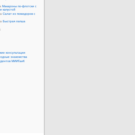
на
Макароны по-флотски с
 и капустой
а
Салат из помидоров с
а
Быстрая лапша
ы
кие консультации
одные знакомства
удентов МИИГаиК