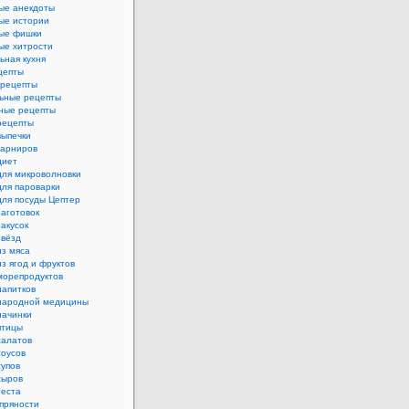
ые анекдоты
ые истории
ые фишки
ые хитрости
ьная кухня
цепты
рецепты
ьные рецепты
ные рецепты
рецепты
выпечки
гарниров
диет
для микроволновки
для пароварки
для посуды Цептер
аготовок
акусок
звёзд
из мяса
з ягод и фруктов
морепродуктов
напитков
народной медицины
начинки
птицы
салатов
соусов
супов
сыров
теста
пряности