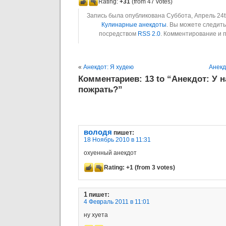
Rating:
+31
(from 47 votes)
Запись была опубликована Суббота, Апрель 24th
Кулинарные анекдоты
. Вы можете следит
посредством
RSS 2.0
. Комментирование и 
«
Анекдот: Я худею
Анекд
Комментариев: 13 to “Анекдот: У н
пожрать?”
володя
пишет:
18 Ноябрь 2010 в 11:31
охуенный анекдот
Rating:
+1
(from 3 votes)
1
пишет:
4 Февраль 2011 в 11:01
ну хуета